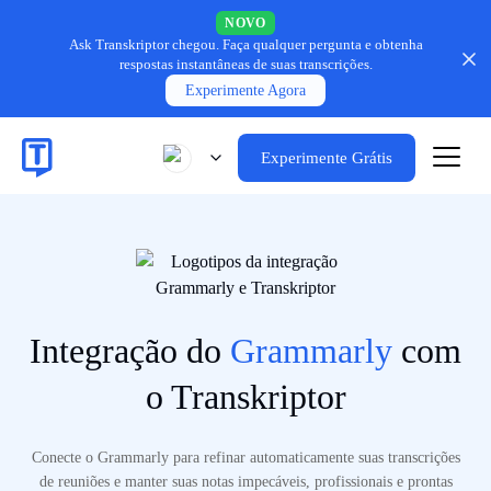
NOVO
Ask Transkriptor chegou.
Faça qualquer pergunta e obtenha
respostas instantâneas de suas transcrições.
Experimente Agora
Experimente Grátis
Integração do
Grammarly
com
o Transkriptor
Conecte o Grammarly para refinar automaticamente suas transcrições
de reuniões e manter suas notas impecáveis, profissionais e prontas