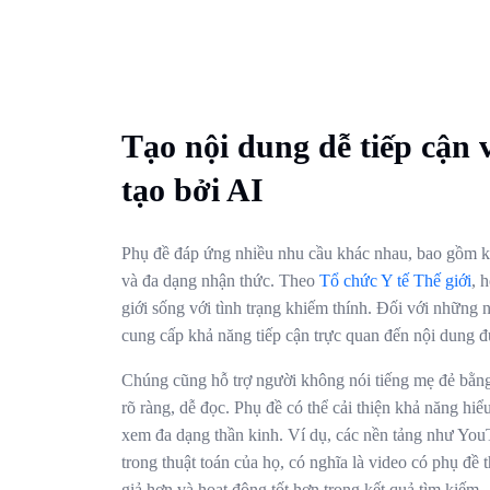
Tạo nội dung dễ tiếp cận 
tạo bởi AI
Phụ đề đáp ứng nhiều nhu cầu khác nhau, bao gồm k
và đa dạng nhận thức. Theo
Tổ chức Y tế Thế giới
, 
giới sống với tình trạng khiếm thính. Đối với những
cung cấp khả năng tiếp cận trực quan đến nội dung đ
Chúng cũng hỗ trợ người không nói tiếng mẹ đẻ bằng
rõ ràng, dễ đọc. Phụ đề có thể cải thiện khả năng hiể
xem đa dạng thần kinh. Ví dụ, các nền tảng như YouT
trong thuật toán của họ, có nghĩa là video có phụ đề
giả hơn và hoạt động tốt hơn trong kết quả tìm kiếm.