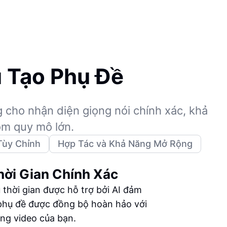
 Tạo Phụ Đề
 cho nhận diện giọng nói chính xác, khả
óm quy mô lớn.
Tùy Chỉnh
Hợp Tác và Khả Năng Mở Rộng
hời Gian Chính Xác
thời gian được hỗ trợ bởi AI đảm
phụ đề được đồng bộ hoàn hảo với
rong video của bạn.