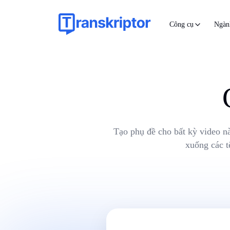
Công cụ
Ngàn
Tạo phụ đề cho bất kỳ video nà
xuống các t