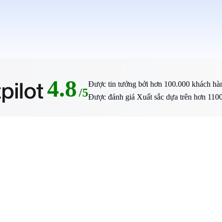
4.8
Được tin tưởng bởi hơn 100.000 khách hàng
/5
Được đánh giá Xuất sắc dựa trên hơn 1100 