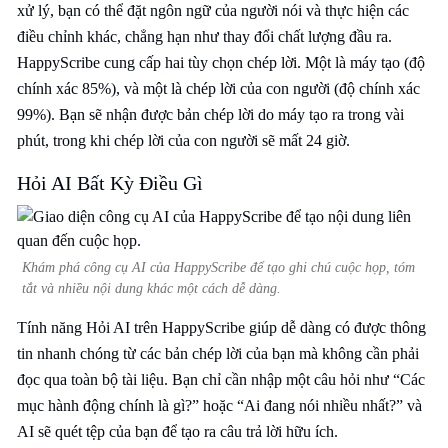
xử lý, bạn có thể đặt ngôn ngữ của người nói và thực hiện các
điều chỉnh khác, chẳng hạn như thay đổi chất lượng đầu ra.
HappyScribe cung cấp hai tùy chọn chép lời. Một là máy tạo (độ
chính xác 85%), và một là chép lời của con người (độ chính xác
99%). Bạn sẽ nhận được bản chép lời do máy tạo ra trong vài
phút, trong khi chép lời của con người sẽ mất 24 giờ.
Hỏi AI Bất Kỳ Điều Gì
Khám phá công cụ AI của HappyScribe để tạo ghi chú cuộc họp, tóm
tắt và nhiều nội dung khác một cách dễ dàng.
Tính năng Hỏi AI trên HappyScribe giúp dễ dàng có được thông
tin nhanh chóng từ các bản chép lời của bạn mà không cần phải
đọc qua toàn bộ tài liệu. Bạn chỉ cần nhập một câu hỏi như “Các
mục hành động chính là gì?” hoặc “Ai đang nói nhiều nhất?” và
AI sẽ quét tệp của bạn để tạo ra câu trả lời hữu ích.