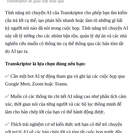
Transkriptor để giao tiếp hiệu quả.
Tính năng trò chuyện AI của Transkriptor cho phép bạn tìm kiếm
câu trả lời cụ thể, tạo phản hồi nhanh hoặc làm rõ những gì bất
kỳ người nói nào đã nói trong cuộc họp. Tính năng trò chuyện AI
này rất lý tưởng cho các nhóm bận rộn, quản lý dự án và các nhà
nghiên cứu muốn có thông tin cụ thể thông qua các bản tóm tắt
do AI tạo ra.
Transkriptor là lựa chọn đúng nếu bạn:
✅ Cần một bot AI tự động tham gia và ghi lại các cuộc họp qua
Google Meet, Zoom hoặc Teams.
✅ Muốn có các thông tin chi tiết AI nâng cao như phân tích cảm
xúc, thời gian nói của từng người và các bộ lọc thông minh để
làm cho bản chép lời của bạn có thể hành động được.
✅ Thích trải nghiệm cơ sở kiến thức nơi bạn có thể trò chuyện
với trợ lý AI về các bản chép lời và tóm tắt cuộc họp trước đây.