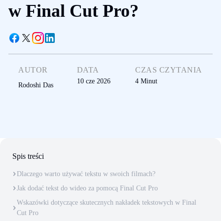
w Final Cut Pro?
AUTOR
DATA
CZAS CZYTANIA
10 cze 2026
4
Minut
Rodoshi Das
Spis treści
Dlaczego warto używać tekstu w swoich filmach?
Jak dodać tekst do wideo za pomocą Final Cut Pro
Wskazówki dotyczące skutecznych nakładek tekstowych w Final
Cut Pro