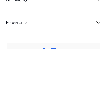
Porównanie
Polityka prywatności
Warunki korzystania z usługi
Wsparcie
Blog
customer@transkriptor.com
Dubai, UAE
©
2026
Transkriptor