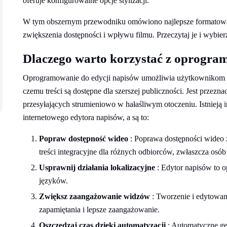
oferuje konfigurowalne opcje stylizacji.
W tym obszernym przewodniku omówiono najlepsze formatowani
zwiększenia dostępności i wpływu filmu. Przeczytaj je i wybier
Dlaczego warto korzystać z oprogra
Oprogramowanie do edycji napisów umożliwia użytkownikom t
czemu treści są dostępne dla szerszej publiczności. Jest przez
przesyłających strumieniowo w hałaśliwym otoczeniu. Istnieją 
internetowego edytora napisów, a są to:
Popraw dostępność wideo
: Poprawa dostępności wideo 
treści integracyjne dla różnych odbiorców, zwłaszcza osó
Usprawnij działania lokalizacyjne
: Edytor napisów to o
języków.
Zwiększ zaangażowanie widzów
: Tworzenie i edytowan
zapamiętania i lepsze zaangażowanie.
Oszczędzaj czas dzięki automatyzacji
: Automatyczne gen