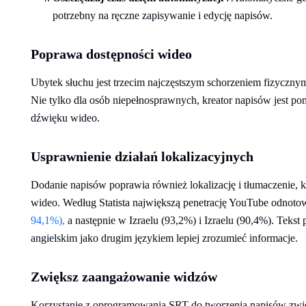
potrzebny na ręczne zapisywanie i edycję napisów.
Poprawa dostępności wideo
Ubytek słuchu jest trzecim najczęstszym schorzeniem fizyczn
Nie tylko dla osób niepełnosprawnych, kreator napisów jest p
dźwięku wideo.
Usprawnienie działań lokalizacyjnych
Dodanie napisów poprawia również lokalizację i tłumaczenie, 
wideo. Według Statista największą penetrację YouTube odnot
94,1%),
a następnie w Izraelu (93,2%) i Izraelu (90,4%). Teks
angielskim jako drugim językiem lepiej zrozumieć informacje.
Zwiększ zaangażowanie widzów
Korzystanie z oprogramowania SRT do tworzenia napisów zwi