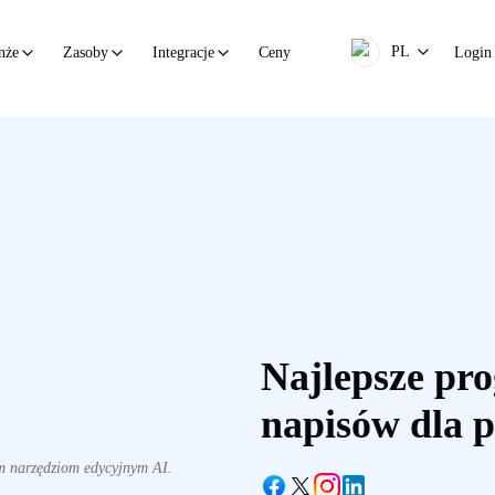
PL
Ceny
Login
nże
Zasoby
Integracje
Najlepsze pr
napisów dla p
m narzędziom edycyjnym AI.