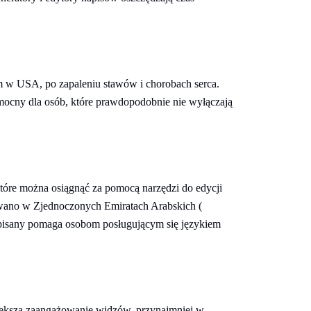
ym w USA, po zapaleniu stawów i chorobach serca.
omocny dla osób, które prawdopodobnie nie wyłączają
które można osiągnąć za pomocą narzędzi do edycji
owano w Zjednoczonych Emiratach Arabskich (
t pisany pomaga osobom posługującym się językiem
ększa zaangażowanie widzów, przynajmniej w