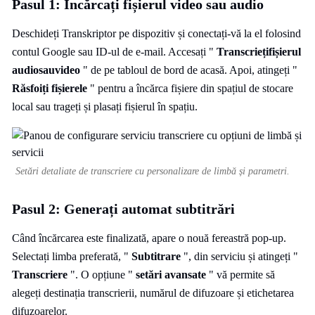
Pasul 1: Încărcați fișierul video sau audio
Deschideți Transkriptor pe dispozitiv și conectați-vă la el folosind
contul Google sau ID-ul de e-mail. Accesați "
Transcriețifișierul
audiosauvideo
" de pe tabloul de bord de acasă. Apoi, atingeți "
Răsfoiți fișierele
" pentru a încărca fișiere din spațiul de stocare
local sau trageți și plasați fișierul în spațiu.
Setări detaliate de transcriere cu personalizare de limbă și parametri.
Pasul 2: Generați automat subtitrări
Când încărcarea este finalizată, apare o nouă fereastră pop-up.
Selectați limba preferată, "
Subtitrare
", din serviciu și atingeți "
Transcriere
". O opțiune "
setări avansate
" vă permite să
alegeți destinația transcrierii, numărul de difuzoare și etichetarea
difuzoarelor.