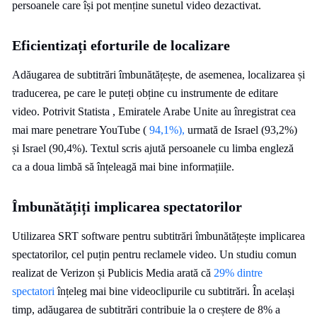
persoanele care își pot menține sunetul video dezactivat.
Eficientizați eforturile de localizare
Adăugarea de subtitrări îmbunătățește, de asemenea, localizarea și
traducerea, pe care le puteți obține cu instrumente de editare
video. Potrivit Statista , Emiratele Arabe Unite au înregistrat cea
mai mare penetrare YouTube (
94,1%),
urmată de Israel (93,2%)
și Israel (90,4%). Textul scris ajută persoanele cu limba engleză
ca a doua limbă să înțeleagă mai bine informațiile.
Îmbunătățiți implicarea spectatorilor
Utilizarea SRT software pentru subtitrări îmbunătățește implicarea
spectatorilor, cel puțin pentru reclamele video. Un studiu comun
realizat de Verizon și Publicis Media arată că
29% dintre
spectatori
înțeleg mai bine videoclipurile cu subtitrări. În același
timp, adăugarea de subtitrări contribuie la o creștere de 8% a