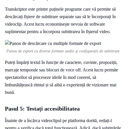
Transkriptor este printre puținele programe care vă permite să
descărcați fișiere de subtitrare separate sau să le încorporați în
videoclip. Acest lucru economisește nevoia de software
suplimentar pentru a încorpora subtitrarea în fișierul video.
Panou de export cu diverse formate audio și configurații de subtitrare.
Puteți împărți textul în funcție de caractere, cuvinte, propoziții,
marcaje temporale sau blocuri de voce off. Acest lucru permite
spectatorilor să proceseze ideile în mod coerent, să
îmbunătățească ritmul și să aibă o experiență de vizionare mai
bună.
Pasul 5: Testați accesibilitatea
Înainte de a încărca videoclipul pe platforma dorită, redați-l
pentru a verifica dacă totul funcționează. Adică, dacă subtitrările