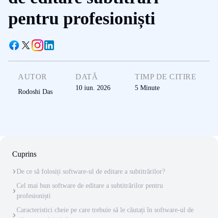
pentru profesioniști
AUTOR
DATĂ
TIMP DE CITIRE
10 iun. 2026
5
Minute
Rodoshi Das
Cuprins
De ce să folosiți software-ul de editare a subtitrărilor?
Cel mai bun software de editare a subtitrărilor pentru
profesioniști
Caracteristici cheie pe care trebuie să le căutați în software-ul de