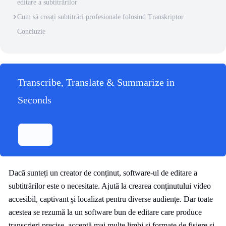
editare a subtitrărilor
Cum să creați subtitrări profesionale folosind Transkriptor
Concluzie
Transcribe, Translate & Summarize in
Seconds
Dacă sunteți un creator de conținut, software-ul de editare a
subtitrărilor este o necesitate. Ajută la crearea conținutului video
accesibil, captivant și localizat pentru diverse audiențe. Dar toate
acestea se rezumă la un software bun de editare care produce
transcrieri precise, acceptă mai multe limbi și formate de fișiere și