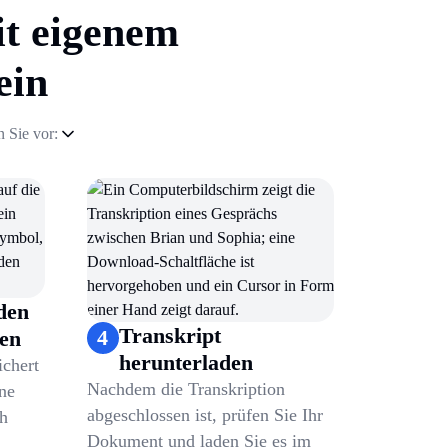
it eigenem
ein
 Sie vor:
den
Transkript
4
men
herunterladen
ichert
Nachdem die Transkription
ene
abgeschlossen ist, prüfen Sie Ihr
ch
Dokument und laden Sie es im