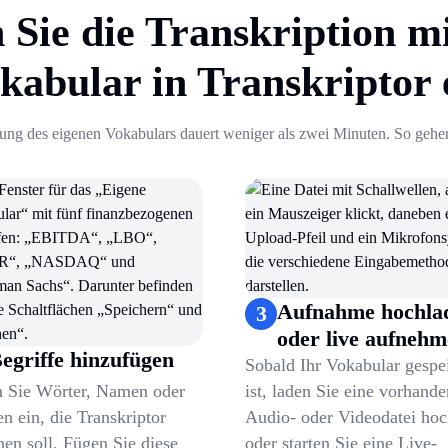
n Sie die Transkription m
kabular in Transkriptor 
tung des eigenen Vokabulars dauert weniger als zwei Minuten. So gehen
1
.
Eigenes Vokabular öffnen
2
.
Begriffe hinzufügen
3
.
Aufnahme hochladen oder live aufnehmen
4
.
Transkript herunterladen
Aufnahme hochla
3
oder live aufneh
egriffe hinzufügen
Sobald Ihr Vokabular gespe
 Sie Wörter, Namen oder
ist, laden Sie eine vorhand
n ein, die Transkriptor
Audio- oder Videodatei ho
en soll. Fügen Sie diese
oder starten Sie eine Live-