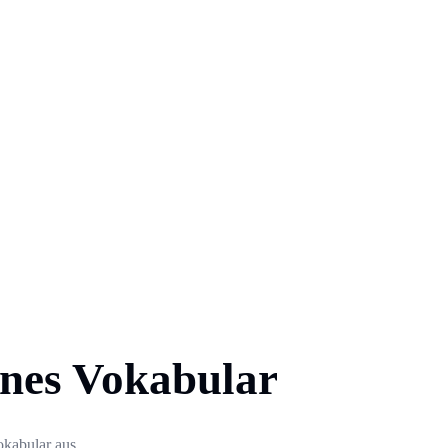
enes Vokabular
okabular aus.