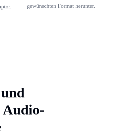
gewünschten Format herunter.
ptor.
 und
n Audio-
e