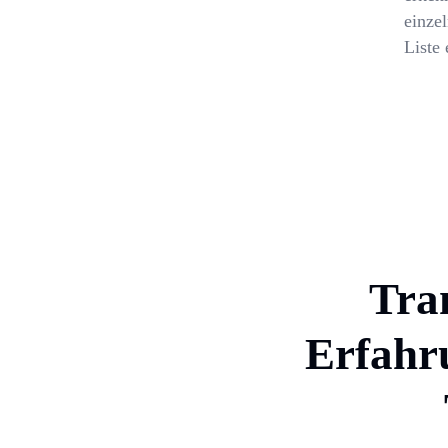
einzel
Liste 
Tra
Erfahru