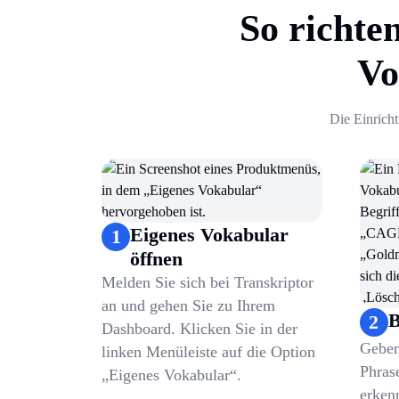
So richte
Vo
Die Einrich
Eigenes Vokabular
1
öffnen
Melden Sie sich bei Transkriptor
an und gehen Sie zu Ihrem
B
2
Dashboard. Klicken Sie in der
Geben
linken Menüleiste auf die Option
Phrase
„Eigenes Vokabular“.
erkenn