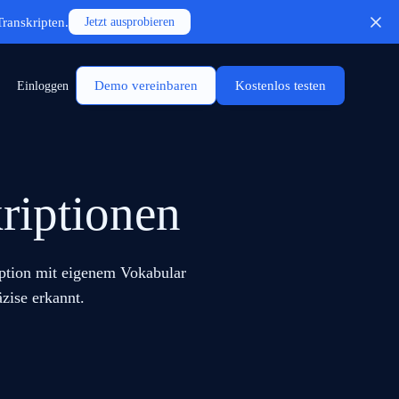
Transkripten.
Jetzt ausprobieren
Demo vereinbaren
Kostenlos testen
Einloggen
riptionen
ription mit eigenem Vokabular
zise erkannt.