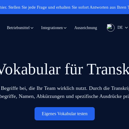
hier.
Stellen Sie jede Frage und erhalten Sie sofort Antworten aus Ihren 
DE
Auszeichnung
Betriebsmittel
Integrationen
Vokabular für Transk
 Begriffe bei, die Ihr Team wirklich nutzt. Durch die Transk
egriffe, Namen, Abkürzungen und spezifische Ausdrücke prä
Eigenes Vokabular testen