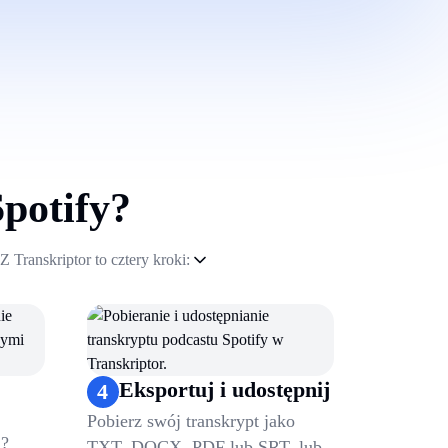
potify?
 Transkriptor to cztery kroki:
Eksportuj i udostępnij
4
Pobierz swój transkrypt jako
a?
TXT, DOCX, PDF lub SRT, lub