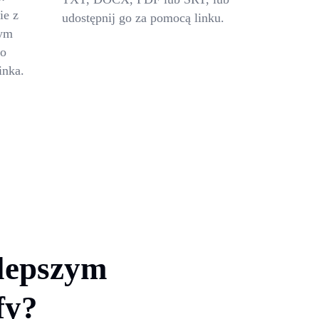
ie z
udostępnij go za pomocą linku.
nym
 o
inka.
jlepszym
fy?