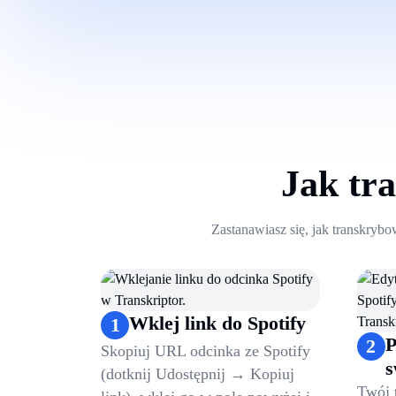
Jak tr
Zastanawiasz się, jak transkrybo
Wklej link do Spotify
1
P
2
Skopiuj URL odcinka ze Spotify
s
(dotknij Udostępnij → Kopiuj
Twój 