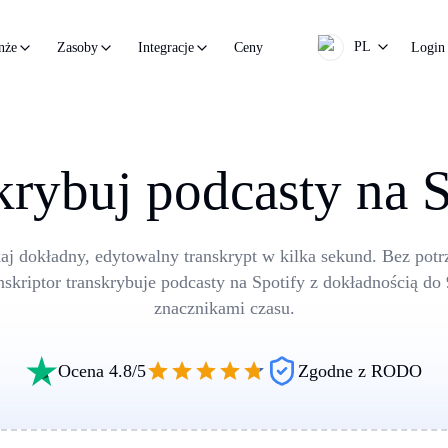
PL
Ceny
Login
nże
Zasoby
Integracje
krybuj podcasty na S
kaj dokładny, edytowalny transkrypt w kilka sekund. Bez pot
nskriptor transkrybuje podcasty na Spotify z dokładnością d
znacznikami czasu.
Ocena 4.8/5
Zgodne z RODO