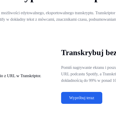
je możliwości edytowalnego, eksportowalnego transkryptu. Transkript
tify w dokładny tekst z mówcami, znacznikami czasu, podsumowaniami
Transkrybuj bez
Pomiń nagrywanie ekranu i posz
URL podcastu Spotify, a Transkri
dokładnością do 99% w ponad 10
Wypróbuj teraz