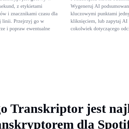
sekund, z etykietami
Wygeneruj AI podsumowan
w i znacznikami czasu dla
kluczowymi punktami jed
 linii. Przejrzyj go w
kliknięciem, lub zapytaj AI
rze i popraw ewentualne
cokolwiek dotyczącego odc
o Transkriptor jest na
anskryptorem dla Spoti