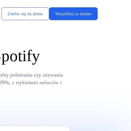
Umów się na demo
Wypróbuj za darmo
potify
rzeby pobierania czy używania
o 99%, z etykietami mówców i