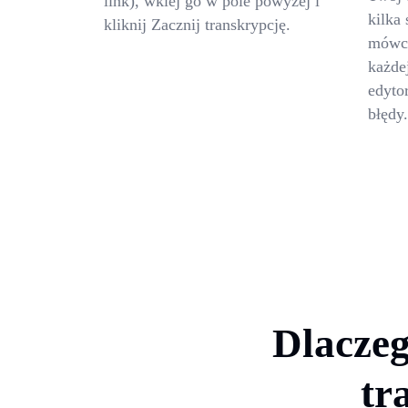
link), wklej go w pole powyżej i
kilka 
kliknij Zacznij transkrypcję.
mówcó
każdej
edyto
błędy.
Dlaczeg
tr