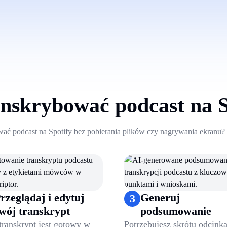
anskrybować podcast na S
wać podcast na Spotify bez pobierania plików czy nagrywania ekranu? Z
1
.
Wklej link do Spotify
2
.
Przeglądaj i edytuj swój transkrypt
3
.
Generuj podsumowanie
4
.
Eksportuj i udostępnij
rzeglądaj i edytuj
Generuj
3
wój transkrypt
podsumowanie
transkrypt jest gotowy w
Potrzebujesz skrótu odcink