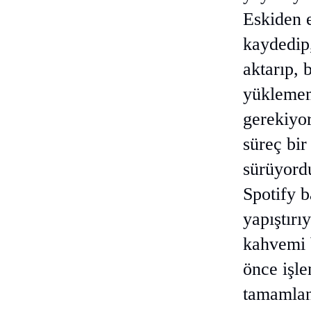
Eskiden 
kaydedip,
aktarıp, 
yükleme
gerekiyo
süreç bir
sürüyord
Spotify b
yapıştırı
kahvemi 
önce işl
tamamlan