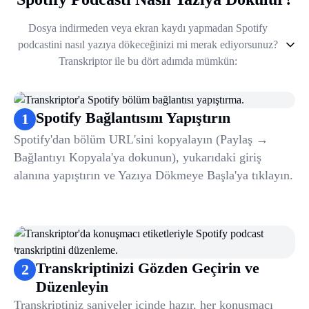
Dosya indirmeden veya ekran kaydı yapmadan Spotify
podcastini nasıl yazıya dökeceğinizi mi merak ediyorsunuz?
Transkriptor ile bu dört adımda mümkün:
1
.
Spotify Bağlantısını Yapıştırın
2
.
Transkriptinizi Gözden Geçirin ve Düzenleyin
Spotify Bağlantısını Yapıştırın
1
3
.
Özet Oluşturun
Spotify'dan bölüm URL'sini kopyalayın (Paylaş →
4
.
Dışa Aktarın ve Paylaşın
Bağlantıyı Kopyala'ya dokunun), yukarıdaki giriş
alanına yapıştırın ve Yazıya Dökmeye Başla'ya tıklayın.
Transkriptinizi Gözden Geçirin ve
2
Düzenleyin
Transkriptiniz saniyeler içinde hazır, her konuşmacı