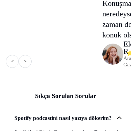
Konuşmac
neredeys
zaman do
konuk ols
El
R.
Ara
<
>
Gaz
Sıkça Sorulan Sorular
Spotify podcastini nasıl yazıya dökerim?