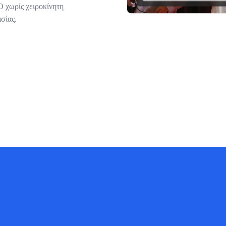
 χωρίς χειροκίνητη
σίας.