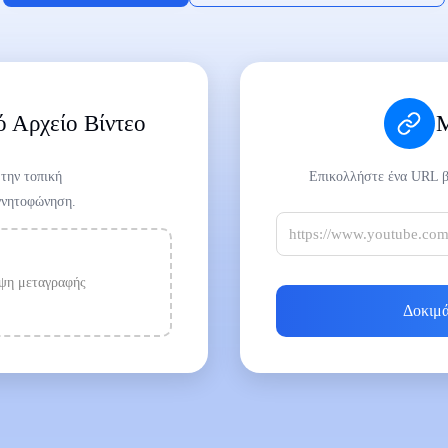
 Αρχείο Βίντεο
Μ
 την τοπική
Επικολλήστε ένα URL βί
γνητοφώνηση.
ήψη μεταγραφής
Δοκιμ