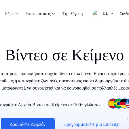
EL
Τιμολόγηση
Σύνδ
Πόροι
Ενσωματώσεις
Βίντεο σε Κείμενο
μετατρέπει οποιοδήποτε αρχείο βίντεο σε κείμενο. Είναι ο ταχύτερος
πευθείας ή καταγράψτε ζωντανές συναντήσεις για να δημιουργήσετε ά
 μεταφραστεί, να συνοψιστεί και να κοινοποιηθεί σε πολλαπλές μορφ
αγράψτε Αρχεία Βίντεο σε Κείμενο σε 100+ γλώσσες
Δοκιμάστε Δωρεάν
Προγραμματίστε μια Επίδειξη