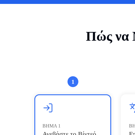
Πώς να 
1
ΒΗΜΑ
1
Β
Ανεβάστε το Βίντεό
Ε