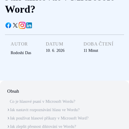
Word?
AUTOR
DATUM
DOBA ČTENÍ
10. 6. 2026
11
Minut
Rodoshi Das
Obsah
Co je hlasové psaní v Microsoft Wordu?
Jak nastavit rozpoznávání hlasu ve Wordu?
Jak používat hlasové příkazy v Microsoft Word?
Jak zlepšit přesnost diktování ve Wordu?