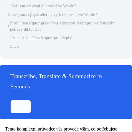
Jaká jsou omezení diktování ve Wordu?
Jaké jsou nejlepší alternativy k diktování ve Wordu?
Proč Transkriptor překonává Microsoft Word pro profesionální
potřeby diktování?
Jak používat Transkriptor pro přepis?
Závěr
Transcribe, Translate & Summarize in
Seconds
Tento komplexní průvodce vás provede vším, co potřebujete