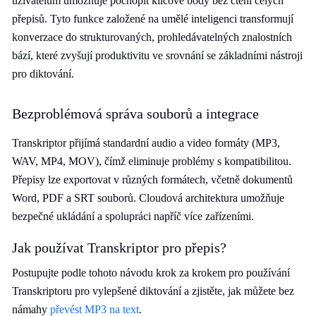
uživatelům umožňuje pochopit klíčové body bez čtení celých
přepisů. Tyto funkce založené na umělé inteligenci transformují
konverzace do strukturovaných, prohledávatelných znalostních
bází, které zvyšují produktivitu ve srovnání se základními nástroji
pro diktování.
Bezproblémová správa souborů a integrace
Transkriptor přijímá standardní audio a video formáty (MP3,
WAV, MP4, MOV), čímž eliminuje problémy s kompatibilitou.
Přepisy lze exportovat v různých formátech, včetně dokumentů
Word, PDF a SRT souborů. Cloudová architektura umožňuje
bezpečné ukládání a spolupráci napříč více zařízeními.
Jak používat Transkriptor pro přepis?
Postupujte podle tohoto návodu krok za krokem pro používání
Transkriptoru pro vylepšené diktování a zjistěte, jak můžete bez
námahy
převést MP3 na text
.