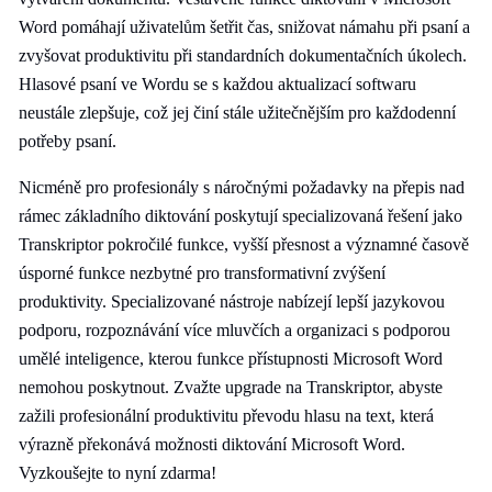
Word pomáhají uživatelům šetřit čas, snižovat námahu při psaní a
zvyšovat produktivitu při standardních dokumentačních úkolech.
Hlasové psaní ve Wordu se s každou aktualizací softwaru
neustále zlepšuje, což jej činí stále užitečnějším pro každodenní
potřeby psaní.
Nicméně pro profesionály s náročnými požadavky na přepis nad
rámec základního diktování poskytují specializovaná řešení jako
Transkriptor pokročilé funkce, vyšší přesnost a významné časově
úsporné funkce nezbytné pro transformativní zvýšení
produktivity. Specializované nástroje nabízejí lepší jazykovou
podporu, rozpoznávání více mluvčích a organizaci s podporou
umělé inteligence, kterou funkce přístupnosti Microsoft Word
nemohou poskytnout. Zvažte upgrade na Transkriptor, abyste
zažili profesionální produktivitu převodu hlasu na text, která
výrazně překonává možnosti diktování Microsoft Word.
Vyzkoušejte to nyní zdarma!