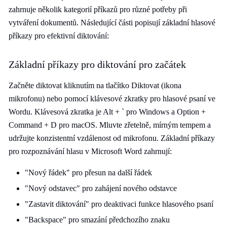
zahrnuje několik kategorií příkazů pro různé potřeby při
vytváření dokumentů. Následující části popisují základní hlasové
příkazy pro efektivní diktování:
Základní příkazy pro diktování pro začátek
Začněte diktovat kliknutím na tlačítko Diktovat (ikona
mikrofonu) nebo pomocí klávesové zkratky pro hlasové psaní ve
Wordu. Klávesová zkratka je Alt + ` pro Windows a Option +
Command + D pro macOS. Mluvte zřetelně, mírným tempem a
udržujte konzistentní vzdálenost od mikrofonu. Základní příkazy
pro rozpoznávání hlasu v Microsoft Word zahrnují:
"Nový řádek" pro přesun na další řádek
"Nový odstavec" pro zahájení nového odstavce
"Zastavit diktování" pro deaktivaci funkce hlasového psaní
"Backspace" pro smazání předchozího znaku