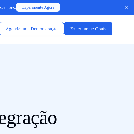
scrições.
Experimente Agora
Agende uma Demonstração
Experimente Grátis
egração