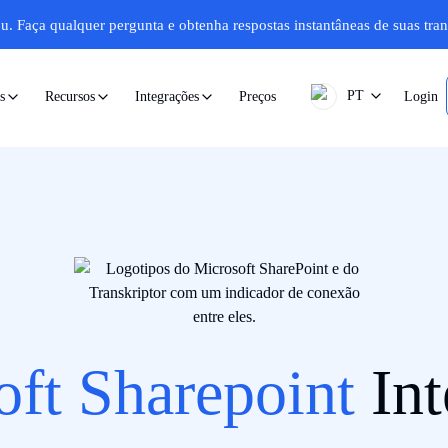
u.
Faça qualquer pergunta e obtenha respostas instantâneas de suas tran
PT
Preços
Login
s
Recursos
Integrações
oft Sharepoint
Int