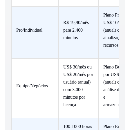
Plano Pro por
R$ 19,90/mês
US$ 10/mês
Pro/Individual
para 2.400
(anual) com
minutos
atualizações d
recursos
US$ 30/mês ou
Plano Busines
US$ 20/mês por
por US$ 19/m
usuário (anual)
(anual) com
Equipe/Negócios
com 3.000
análise de dad
minutos por
e
licença
armazenament
100-1000 horas
Plano Enterpri