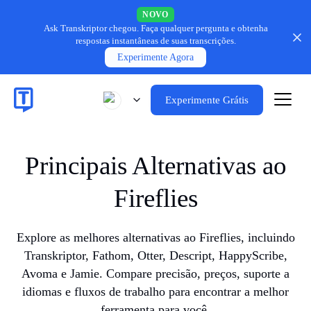
NOVO
Ask Transkriptor chegou.
Faça qualquer pergunta e obtenha
respostas instantâneas de suas transcrições.
Experimente Agora
Experimente Grátis
Principais Alternativas ao
Fireflies
Explore as melhores alternativas ao Fireflies, incluindo
Transkriptor, Fathom, Otter, Descript, HappyScribe,
Avoma e Jamie. Compare precisão, preços, suporte a
idiomas e fluxos de trabalho para encontrar a melhor
ferramenta para você.