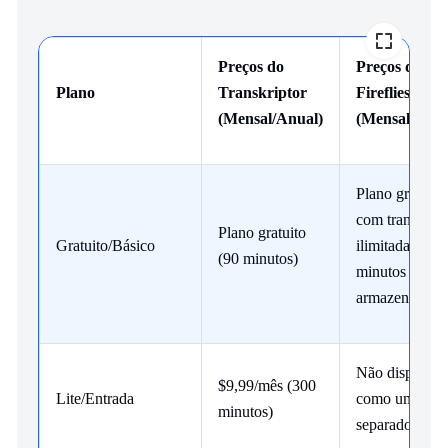
Preços do
Preços do
Plano
Transkriptor
Fireflies
(Mensal/Anual)
(Mensal/Anua
Plano gratuito
com transcriç
Plano gratuito
Gratuito/Básico
ilimitada + 80
(90 minutos)
minutos de
armazenament
Não disponíve
$9,99/mês (300
Lite/Entrada
como um plan
minutos)
separado