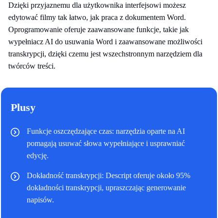
Dzięki przyjaznemu dla użytkownika interfejsowi możesz
edytować filmy tak łatwo, jak praca z dokumentem Word.
Oprogramowanie oferuje zaawansowane funkcje, takie jak
wypełniacz AI do usuwania Word i zaawansowane możliwości
transkrypcji, dzięki czemu jest wszechstronnym narzędziem dla
twórców treści.
Plusy
Funkcje oszczędzające czas: narzędzia oparte na AI
pomagają usuwać słowa wypełniające i usprawniać
edycję.
Dokładność transkrypcji: Descript oferuje około 95%
dokładności transkrypcji, upraszczając generowanie
napisów.