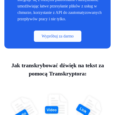
umożliwiając łatwe przesyłanie plików z usług w
chmurze, korzystanie z API do zautomatyzowanych
przepływów pracy i nie tylko.
Wypróbuj za darmo
Jak transkrybować dźwięk na tekst za
pomocą Transkryptora: