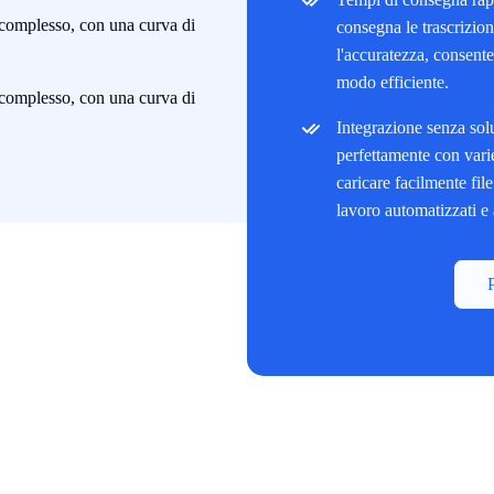
 complesso, con una curva di
consegna le trascrizi
l'accuratezza, consente
modo efficiente.
 complesso, con una curva di
Integrazione senza solu
perfettamente con vari
caricare facilmente file
lavoro automatizzati e 