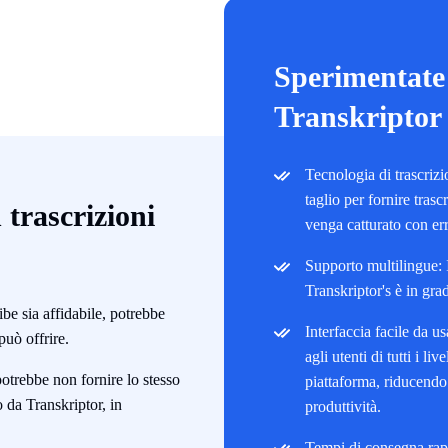
Sperimentate 
Transkriptor
Tecnologia di trascrizi
taglio per fornire tras
trascrizioni
venga catturato con er
Supporto multilingue: 
Transkriptor's è in grad
be sia affidabile, potrebbe
Interfaccia facile da us
può offrire.
agli utenti di tutti i li
trebbe non fornire lo stesso
piattaforma, riducendo
o da Transkriptor, in
produttività.
Tempi di consegna rapi