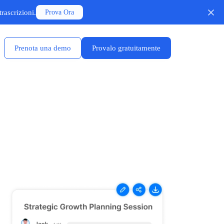
rascrizioni.
Prova Ora
Prenota una demo
Provalo gratuitamente