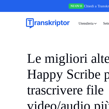
Chiedi a Transkr
NUOVO
Utensileria
Sett
Le migliori alt
Happy Scribe 
trascrivere file
video/audio pi