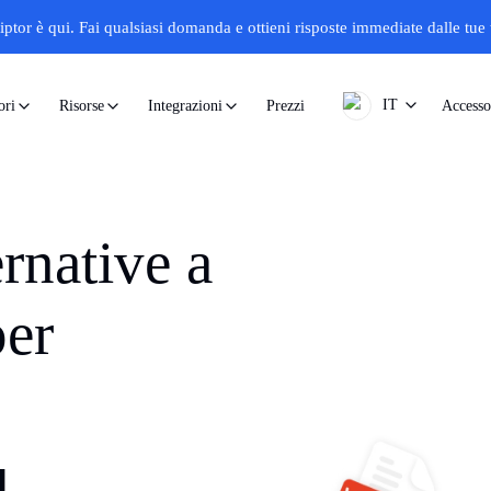
iptor è qui.
Fai qualsiasi domanda e ottieni risposte immediate dalle tue t
IT
Prezzi
Accesso
ori
Risorse
Integrazioni
ernative a
per
ù