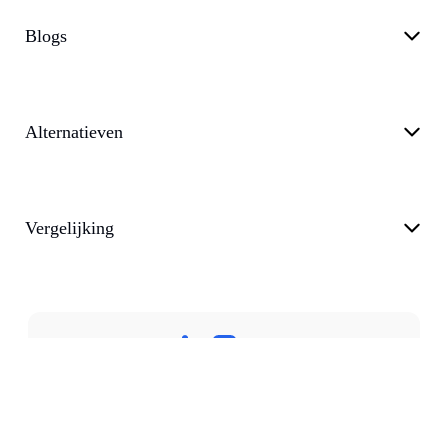
Blogs
Alternatieven
Vergelijking
Privacybeleid
Algemene voorwaarden
Steunen
Blog
customer@transkriptor.com