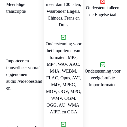
Meertalige
meer dan 100 talen,
Ondersteunt alleen
transcriptie
waaronder Engels,
de Engelse taal
Chinees, Frans en
Duits
Ondersteuning voor
het importeren van
formaten: MP3,
Importeer en
MP4, WAV, AAC,
transcribeer vooraf
M4A, WEBM,
Ondersteuning voor
opgenomen
FLAC, Opus, AVI,
veelgebruikte
audio-/videobestand
M4V, MPEG,
importformaten
en
MOV, OGV, MPG,
WMV, OGM,
OGG, AU, WMA,
AIFF, en OGA