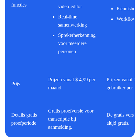
functies
video-editor
Kennisbehe
Real-time
Workflows
samenwerking
Sprekerherkenning
voor meerdere
personen
Prijzen vanaf $ 4,99 per
Prijzen vanaf $ 7
Prijs
maand
gebruiker per m
Gratis proefversie voor
Details gratis
De gratis versie b
transcriptie bij
proefperiode
altijd gratis.
aanmelding.