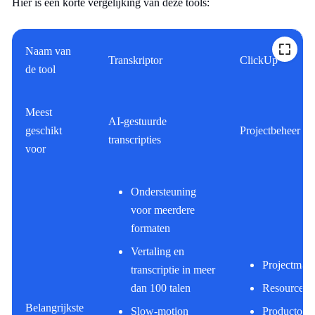
Hier is een korte vergelijking van deze tools:
Naam van
Transkriptor
ClickUp
de tool
Meest
AI-gestuurde
geschikt
Projectbeheer in
transcripties
voor
Ondersteuning
voor meerdere
formaten
Vertaling en
Projectman
transcriptie in meer
dan 100 talen
Resourcebe
Belangrijkste
Slow-motion
Productont