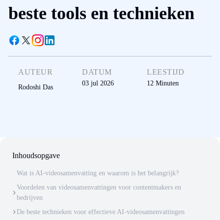
beste tools en technieken
AUTEUR
DATUM
LEESTIJD
03 jul 2026
12
Minuten
Rodoshi Das
Inhoudsopgave
Wat is AI-videosamenvatting en waarom is het belangrijk?
Voordelen van videosamenvattingen voor contentmakers en
bedrijven
De beste technieken voor effectieve AI-videosamenvattingen