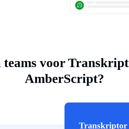
teams voor Transkripto
AmberScript?
Transkriptor i