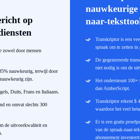
nauwkeurige 
richt op
naar-teksttoo
diensten
Transkriptor is een vee
spraak om te zetten in
die zowel door mensen
De gegenereerde trans
niet nodig is om de ui
 85% nauwkeurig, terwijl door
nauwkeurig zijn.
Het ondersteunt 100+ tr
dan AmberScript.
els, Duits, Frans en Italiaans.
Transkriptor rekent $ 
and en omvat slechts 300
waardoor het veel betaa
Er is een gratis proef
m de uitvoerkwaliteit en
van de spraak-naar-teks
n.
abonnement investeert