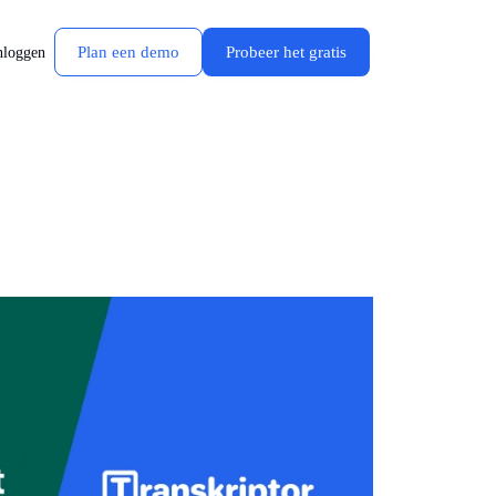
Plan een demo
Probeer het gratis
nloggen