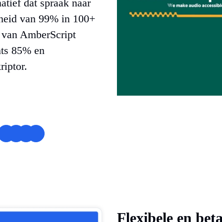
atief dat spraak naar
gheid van 99% in 100+
es van AmberScript
hts 85% en
riptor.
Flexibele en bet