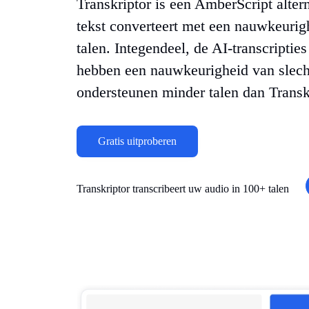
Transkriptor is een AmberScript altern
tekst converteert met een nauwkeuri
talen. Integendeel, de AI-transcripti
hebben een nauwkeurigheid van slec
ondersteunen minder talen dan Transk
Gratis uitproberen
Transkriptor transcribeert uw audio in 100+ talen