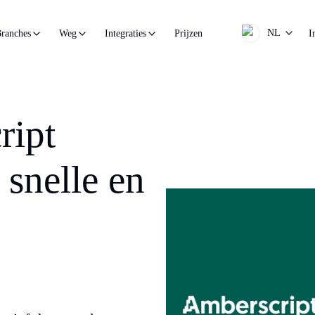
NL
Prijzen
I
ranches
Weg
Integraties
ript
 snelle en