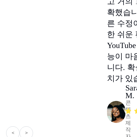
고 거의 
확했습니
른 수정
한 쉬운
YouTub
능이 마
니다. 
치가 있
Sar
M.
콘
텐
츠
제
작
<
>
자