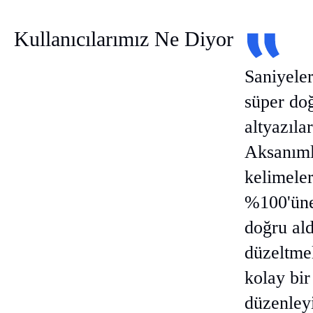
Kullanıcılarımız Ne Diyor
Saniyeler
süper do
altyazılar
Aksanıml
kelimele
%100'üne
doğru ald
düzeltmel
kolay bir
düzenleyi