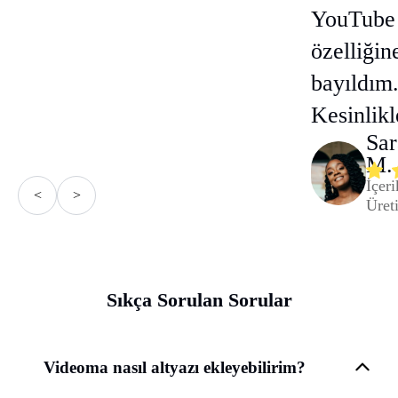
YouTube 
özelliğin
bayıldım
Kesinlikl
Sar
M.
İçeri
<
>
Üreti
Sıkça Sorulan Sorular
Videoma nasıl altyazı ekleyebilirim?