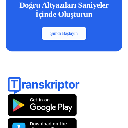
Doğru Altyazıları Saniyeler
İçinde Oluşturun
Şimdi Başlayın