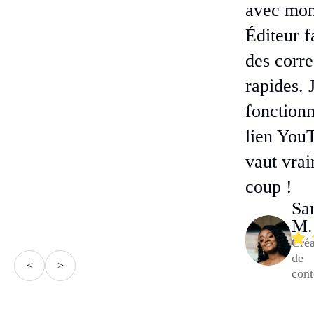
avec mon
Éditeur f
des corre
rapides. 
fonctionn
lien You
vaut vrai
coup !
Sa
M.
Créa
de
<
>
con