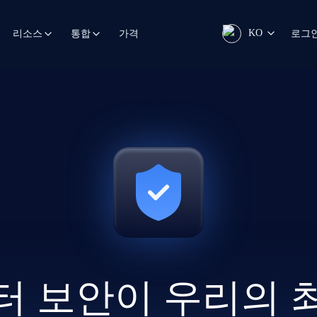
KO
가격
로그
리소스
통합
터 보안이 우리의 