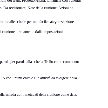
nioni del team, Progetto Alpha, Chiamate con i clienti)
 es. Da revisionare, Note della riunione, Azioni da
colore alle schede per una facile categorizzazione
di riunione direttamente dalle impostazioni
a parola per parola alla scheda Trello come commento
'IA con i punti chiave e le attività da svolgere nella
ella scheda con i metadati della riunione come data,