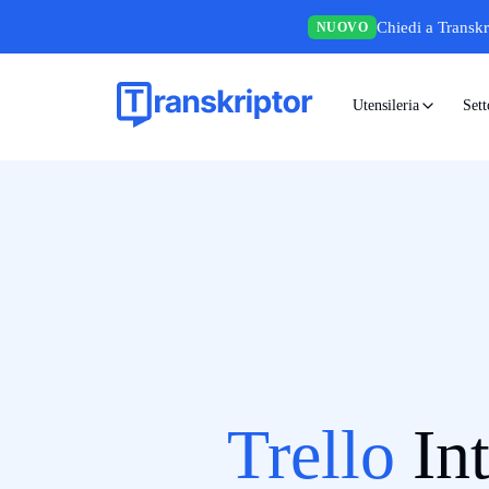
Chiedi a Transkr
NUOVO
Utensileria
Sett
Trello
In