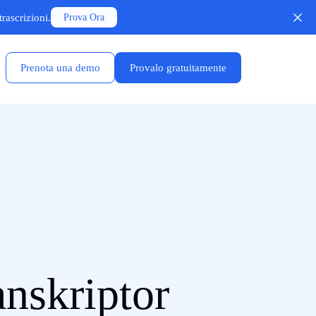
rascrizioni.
Prova Ora
Prenota una demo
Provalo gratuitamente
anskriptor