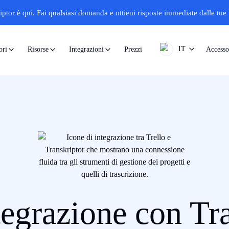
iptor è qui.
Fai qualsiasi domanda e ottieni risposte immediate dalle tue t
IT
Prezzi
Accesso
ori
Risorse
Integrazioni
tegrazione con Tr