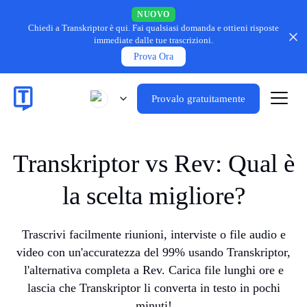
NUOVO
Chiedi a Transkriptor è qui.
Fai qualsiasi domanda e ottieni risposte
immediate dalle tue trascrizioni.
Prova Ora
Provalo gratuitamente
Transkriptor vs Rev: Qual è
la scelta migliore?
Trascrivi facilmente riunioni, interviste o file audio e
video con un'accuratezza del 99% usando Transkriptor,
l'alternativa completa a Rev. Carica file lunghi ore e
lascia che Transkriptor li converta in testo in pochi
minuti!