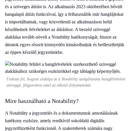
és a szöveges átírást is. Az alkalmazás 2023 októberében bővült
hangalapú átírás funkcióval, így a felhasználók már hangfájlokat
is importálhatnak, vagy közvetlenül az alkalmazáson belül
készíthetnek felvételeket az átíráshoz. A beszéd szöveggé
alakítása tovább növeli a Notability hatékonyságát, hiszen az
átiratok egyes részeit könnyedén kimásolhatjuk és beilleszthetjük
az éppen készülő jegyzetünkbe.
Fedezze fel, hogyan alakítja át a Notability szolgáltatása hangfelvételeit
szöveggé, felgyorsítva ezzel az alkotói folyamatokat.
Mire használható a Notability?
A Notability a jegyzetelés és a dokumentumok annotálásának
hatékony eszköze, amely rendkívül sokoldalú digitális
jegyzetfüzetként funkcionál. A szakemberek számára nagy