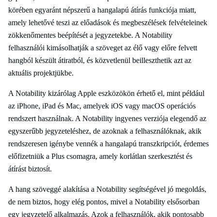
körében egyaránt népszerű a hangalapú átírás funkciója miatt,
amely lehetővé teszi az előadások és megbeszélések felvételeinek
zökkenőmentes beépítését a jegyzetekbe. A Notability
felhasználói kimásolhatják a szöveget az élő vagy előre felvett
hangból készült átiratból, és közvetlenül beilleszthetik azt az
aktuális projektjükbe.
A Notability kizárólag Apple eszközökön érhető el, mint például
az iPhone, iPad és Mac, amelyek iOS vagy macOS operációs
rendszert használnak. A Notability ingyenes verziója elegendő az
egyszerűbb jegyzeteléshez, de azoknak a felhasználóknak, akik
rendszeresen igénybe vennék a hangalapú transzkripciót, érdemes
előfizetniük a Plus csomagra, amely korlátlan szerkesztést és
átírást biztosít.
A hang szöveggé alakítása a Notability segítségével jó megoldás,
de nem biztos, hogy elég pontos, mivel a Notability elsősorban
egy jegyzetelő alkalmazás. Azok a felhasználók, akik pontosabb