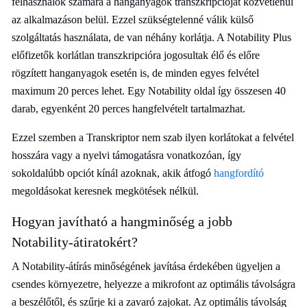
felhasználók számára a hanganyagok transzkripcióját közvetlenül
az alkalmazáson belül. Ezzel szükségtelenné válik külső
szolgáltatás használata, de van néhány korlátja. A Notability Plus
előfizetők korlátlan transzkripcióra jogosultak élő és előre
rögzített hanganyagok esetén is, de minden egyes felvétel
maximum 20 perces lehet. Egy Notability oldal így összesen 40
darab, egyenként 20 perces hangfelvételt tartalmazhat.
Ezzel szemben a Transkriptor nem szab ilyen korlátokat a felvétel
hosszára vagy a nyelvi támogatásra vonatkozóan, így
sokoldalúbb opciót kínál azoknak, akik átfogó
hangfordító
megoldásokat keresnek megkötések nélkül.
Hogyan javítható a hangminőség a jobb
Notability-átiratokért?
A Notability-átírás minőségének javítása érdekében ügyeljen a
csendes környezetre, helyezze a mikrofont az optimális távolságra
a beszélőtől, és szűrje ki a zavaró zajokat. Az optimális távolság