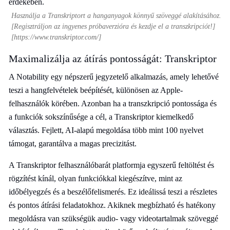
Használja a Transkriptort a hanganyagok könnyű szöveggé alakításához.
[Regisztráljon az ingyenes próbaverzióra és kezdje el a transzkripciót!]
[https://www.transkriptor.com/]
Maximalizálja az átírás pontosságát: Transkriptor
A Notability egy népszerű jegyzetelő alkalmazás, amely lehetővé
teszi a hangfelvételek beépítését, különösen az Apple-
felhasználók körében. Azonban ha a transzkripció pontossága és
a funkciók sokszínűsége a cél, a Transkriptor kiemelkedő
választás. Fejlett, AI-alapú megoldása több mint 100 nyelvet
támogat, garantálva a magas precizitást.
A Transkriptor felhasználóbarát platformja egyszerű feltöltést és
rögzítést kínál, olyan funkciókkal kiegészítve, mint az
időbélyegzés és a beszélőfelismerés. Ez ideálissá teszi a részletes
és pontos átírási feladatokhoz. Akiknek megbízható és hatékony
megoldásra van szükségük audio- vagy videotartalmak szöveggé