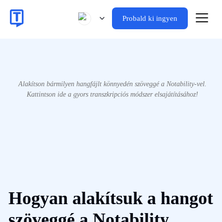
Probald ki ingyen
Alakítson bármilyen hangfájlt könnyedén szöveggé a Notability-vel.
Kattintson ide a gyors transzkripciós módszer elsajátításához!
Hogyan alakítsuk a hangot
szöveggé a Notability