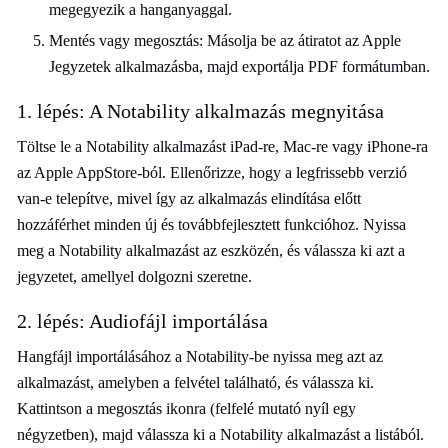
megegyezik a hanganyaggal.
Mentés vagy megosztás: Másolja be az átiratot az Apple
Jegyzetek alkalmazásba, majd exportálja PDF formátumban.
1. lépés: A Notability alkalmazás megnyitása
Töltse le a Notability alkalmazást iPad-re, Mac-re vagy iPhone-ra
az Apple AppStore-ból. Ellenőrizze, hogy a legfrissebb verzió
van-e telepítve, mivel így az alkalmazás elindítása előtt
hozzáférhet minden új és továbbfejlesztett funkcióhoz. Nyissa
meg a Notability alkalmazást az eszközén, és válassza ki azt a
jegyzetet, amellyel dolgozni szeretne.
2. lépés: Audiofájl importálása
Hangfájl importálásához a Notability-be nyissa meg azt az
alkalmazást, amelyben a felvétel található, és válassza ki.
Kattintson a megosztás ikonra (felfelé mutató nyíl egy
négyzetben), majd válassza ki a Notability alkalmazást a listából.