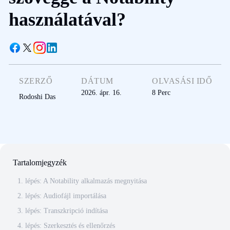
használatával?
SZERZŐ
DÁTUM
OLVASÁSI IDŐ
2026. ápr. 16.
8
Perc
Rodoshi Das
Tartalomjegyzék
1. lépés: A Notability alkalmazás megnyitása
2. lépés: Audiofájl importálása
3. lépés: Transzkripció indítása
4. lépés: Szerkesztés és ellenőrzés