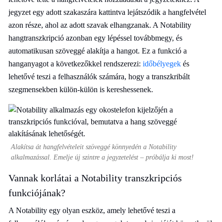
jegyzet egy adott szakaszára kattintva lejátszódik a hangfelvétel
azon része, ahol az adott szavak elhangzanak. A Notability
hangtranszkripció azonban egy lépéssel továbbmegy, és
automatikusan szöveggé alakítja a hangot. Ez a funkció a
hanganyagot a következőkkel rendszerezi:
időbélyegek
és
lehetővé teszi a felhasználók számára, hogy a transzkribált
szegmensekben külön-külön is kereshessenek.
Alakítsa át hangfelvételeit szöveggé könnyedén a Notability
alkalmazással. Emelje új szintre a jegyzetelést – próbálja ki most!
Vannak korlátai a Notability transzkripciós
funkciójának?
A Notability egy olyan eszköz, amely lehetővé teszi a