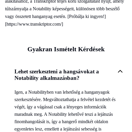
alakításához, a Transkriptor teljes körű szolgáltatást nyújt, amely
túlszárnyalja a Notability képességeit, különösen több beszélő
vagy összetett hanganyag esetén. [Próbálja ki ingyen!]
[https://www.transkriptor.com/]
Gyakran Ismételt Kérdések
Lehet szerkeszteni a hangsávokat a
Notability alkalmazásban?
Igen, a Notabilityben van lehetőség a hanganyagok
szerkesztésére. Megváltoztathatja a felvétel kezdetét és
végét, így a vágással csak a lényeges információk
maradnak meg. A Notability lehetővé teszi a lejátszás
finomhangolását is, így a hangerő mindkét oldalon
egyenletes lesz, emellett a lejátszási sebesség is