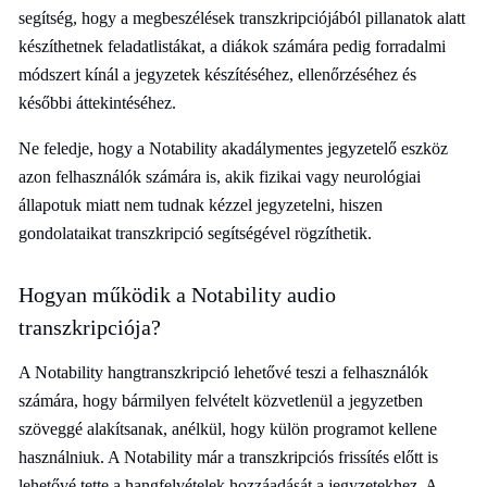
segítség, hogy a megbeszélések transzkripciójából pillanatok alatt
készíthetnek feladatlistákat, a diákok számára pedig forradalmi
módszert kínál a jegyzetek készítéséhez, ellenőrzéséhez és
későbbi áttekintéséhez.
Ne feledje, hogy a Notability akadálymentes jegyzetelő eszköz
azon felhasználók számára is, akik fizikai vagy neurológiai
állapotuk miatt nem tudnak kézzel jegyzetelni, hiszen
gondolataikat transzkripció segítségével rögzíthetik.
Hogyan működik a Notability audio
transzkripciója?
A Notability hangtranszkripció lehetővé teszi a felhasználók
számára, hogy bármilyen felvételt közvetlenül a jegyzetben
szöveggé alakítsanak, anélkül, hogy külön programot kellene
használniuk. A Notability már a transzkripciós frissítés előtt is
lehetővé tette a hangfelvételek hozzáadását a jegyzetekhez. A