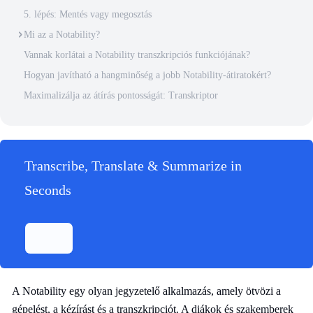
5. lépés: Mentés vagy megosztás
Mi az a Notability?
Vannak korlátai a Notability transzkripciós funkciójának?
Hogyan javítható a hangminőség a jobb Notability-átiratokért?
Maximalizálja az átírás pontosságát: Transkriptor
Transcribe, Translate & Summarize in
Seconds
A Notability egy olyan jegyzetelő alkalmazás, amely ötvözi a
gépelést, a kézírást és a transzkripciót. A diákok és szakemberek