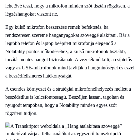
lehetővé teszi, hogy a mikrofon minden szót tisztán rögzítsen, a
légzéshangokat viszont ne.
Egy külső mikrofon beszerzése remek befektetés, ha
rendszeresen szeretne hanganyagokat szöveggé alakítani. Bár a
legtöbb telefon és laptop beépített mikrofonja elegendő a
Notability pontos működéséhez, a külső mikrofonok tisztább,
torzításmentes hangot biztosítanak. A vezeték nélküli, a csíptetős
vagy az USB-mikrofonok mind javítják a hangminőséget és ezzel
a beszédfelismerés hatékonyságát.
A csendes környezet és a stratégiai mikrofonelhelyezés mellett a
beszédstílus is kulcsfontosságú. Beszéljen lassan, tagoltan és
nyugodt tempóban, hogy a Notability minden egyes szót
rögzíteni tudjon.