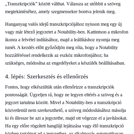
„Transzkripciók” között válthat. Válassza az utóbbit a szöveg
megtekintéséhez, amely szegmensekre bontva jelenik meg.
Hanganyag valós idejű transzkripciójához nyisson meg egy új
vagy már létező jegyzetet a Notability-ben. Kattintson a mikrofon
ikonra a felvétel indításához, majd a leállításhoz nyomja meg
ismét. A kezdés előtt győződjön meg róla, hogy a Notability
hozzáféréssel rendelkezik az eszköz mikrofonjához; ha
szükséges, módosítsa az engedélyeket a készülék beállításaiban.
4. lépés: Szerkesztés és ellenőrzés
Fontos, hogy elkészültük után ellenőrizze a transzkripciók
pontosságát. Ügyeljen rá, hogy ne legyen eltérés a szöveg és a
jegyzet tartalma között. Mivel a Notability-ben a transzkripció
közvetlenül nem szerkeszthető, a szöveg módosításához másolja
ki és illessze be azt a jegyzetbe, majd ott végezze el a javításokat.
Ha egy előre rögzített hangfájl lejátszása vagy élő transzkripció
közben tartalmat ad a jegyzethez, az alkalmazás automatikusan