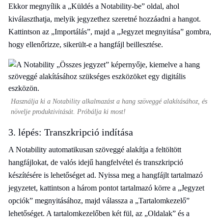
Ekkor megnyílik a „Küldés a Notability-be” oldal, ahol
kiválaszthatja, melyik jegyzethez szeretné hozzáadni a hangot.
Kattintson az „Importálás”, majd a „Jegyzet megnyitása” gombra,
hogy ellenőrizze, sikerült-e a hangfájl beillesztése.
Használja ki a Notability alkalmazást a hang szöveggé alakításához, és
növelje produktivitását. Próbálja ki most!
3. lépés: Transzkripció indítása
A Notability automatikusan szöveggé alakítja a feltöltött
hangfájlokat, de valós idejű hangfelvétel és transzkripció
készítésére is lehetőséget ad. Nyissa meg a hangfájlt tartalmazó
jegyzetet, kattintson a három pontot tartalmazó körre a „Jegyzet
opciók” megnyitásához, majd válassza a „Tartalomkezelő”
lehetőséget. A tartalomkezelőben két fül, az „Oldalak” és a