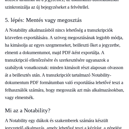
szinkronizálja az új bejegyzéseket a felvétellel.
5. lépés: Mentés vagy megosztás
A Notability alkalmazásból nincs lehetőség a transzkripciók
közvetlen exportálására. A szöveg megosztásának legjobb módja,
ha kimásolja az egyes szegmenseket, beilleszti őket a jegyzetbe,
elmenti a dokumentumot, majd PDF-ként exportálja. A
transzkripció ellenőrzésére és szerkesztésére ugyanazok a
szabályok vonatkoznak: minden kimásolt részt alaposan olvasson
át a beillesztés után. A transzkripciót tartalmazó Notability-
dokumentum PDF formátumban való exportálása lehetővé teszi a
felhasználók számára, hogy megosszák azt más alkalmazásokban,
vagy elmentsék.
Mi az a Notability?
A Notability egy diákok és szakemberek számára készült
jegyzetelő alkalmazás, amely lehetővé teszi a kézírást, a gépelést