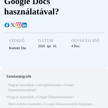
Google Docs
használatával?
SZERZŐ
DÁTUM
OLVASÁSI IDŐ
2026. ápr. 16.
4
Perc
Rodoshi Das
Tartalomjegyzék
Hogyan használjuk a szövegfelolvasást a Google
Dokumentumokban?
Hogyan használjuk a Google Dokumentumokat?
Miért érdemes használni a Google Dokumentumok hangalapú