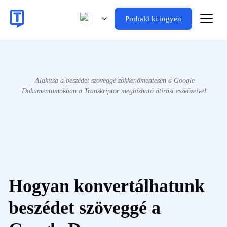
Probald ki ingyen
Alakítsa a beszédet szöveggé zökkenőmentesen a Google
Dokumentumokban a Transkriptor megbízható átírási eszközeivel.
Hogyan konvertálhatunk
beszédet szöveggé a