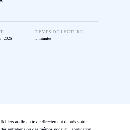
TE
TEMPS DE LECTURE
r. 2026
5
minutes
fichiers audio en texte directement depuis votre
 des entretiens ou des mémos vocaux, l'application