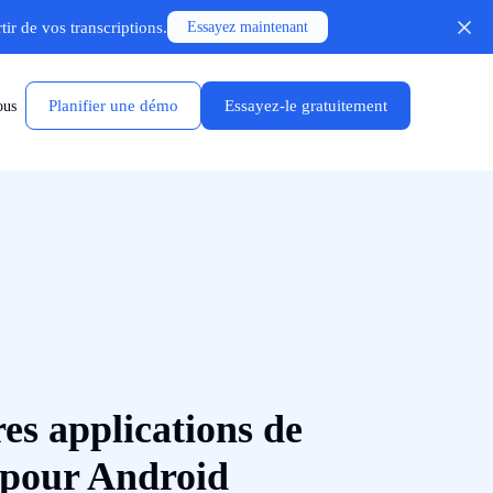
ir de vos transcriptions.
Essayez maintenant
Planifier une démo
Essayez-le gratuitement
ous
res applications de
 pour Android