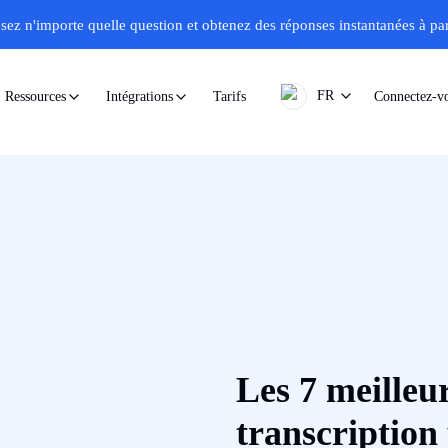
sez n'importe quelle question et obtenez des réponses instantanées à part
FR
Tarifs
Connectez-v
Ressources
Intégrations
Les 7 meilleu
transcription