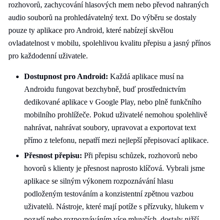
rozhovorů, zachycování hlasových mem nebo převod nahraných
audio souborů na prohledávatelný text. Do výběru se dostaly
pouze ty aplikace pro Android, které nabízejí skvělou
ovladatelnost v mobilu, spolehlivou kvalitu přepisu a jasný přínos
pro každodenní uživatele.
Dostupnost pro Android:
Každá aplikace musí na
Androidu fungovat bezchybně, buď prostřednictvím
dedikované aplikace v Google Play, nebo plně funkčního
mobilního prohlížeče. Pokud uživatelé nemohou spolehlivě
nahrávat, nahrávat soubory, upravovat a exportovat text
přímo z telefonu, nepatří mezi nejlepší přepisovací aplikace.
Přesnost přepisu:
Při přepisu schůzek, rozhovorů nebo
hovorů s klienty je přesnost naprosto klíčová. Vybrali jsme
aplikace se silným výkonem rozpoznávání hlasu
podloženým testováním a konzistentní zpětnou vazbou
uživatelů. Nástroje, které mají potíže s přízvuky, hlukem v
pozadí nebo rozpoznáváním více mluvčích, dostaly nižší