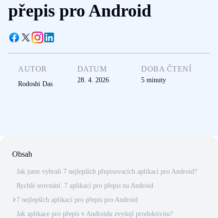
přepis pro Android
AUTOR
DATUM
DOBA ČTENÍ
28. 4. 2026
5
minuty
Rodoshi Das
Obsah
Jak jsme vybrali 7 nejlepších přepisovacích aplikací pro Android?
Rychlé srovnání: 7 aplikací pro přepis na Android
7 nejlepších aplikací pro přepis pro Android
Jak aplikace pro přepis v Androidu zvyšují produktivitu?