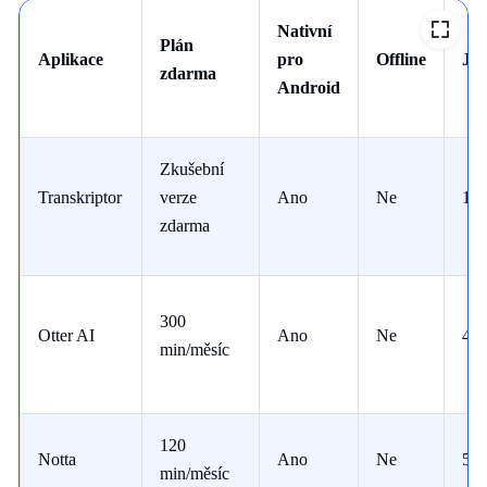
Nativní
Plán
Aplikace
pro
Offline
Ja
zdarma
Android
Zkušební
Transkriptor
verze
Ano
Ne
10
zdarma
300
Otter AI
Ano
Ne
4
min/měsíc
120
Notta
Ano
Ne
58
min/měsíc