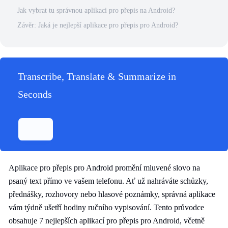
Jak vybrat tu správnou aplikaci pro přepis na Android?
Závěr: Jaká je nejlepší aplikace pro přepis pro Android?
Transcribe, Translate & Summarize in
Seconds
Aplikace pro přepis pro Android promění mluvené slovo na
psaný text přímo ve vašem telefonu. Ať už nahráváte schůzky,
přednášky, rozhovory nebo hlasové poznámky, správná aplikace
vám týdně ušetří hodiny ručního vypisování. Tento průvodce
obsahuje 7 nejlepších aplikací pro přepis pro Android, včetně