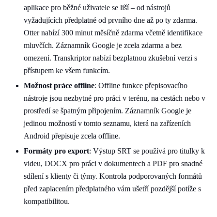
aplikace pro běžné uživatele se liší – od nástrojů
vyžadujících předplatné od prvního dne až po ty zdarma.
Otter nabízí 300 minut měsíčně zdarma včetně identifikace
mluvčích. Záznamník Google je zcela zdarma a bez
omezení. Transkriptor nabízí bezplatnou zkušební verzi s
přístupem ke všem funkcím.
Možnost práce offline
: Offline funkce přepisovacího
nástroje jsou nezbytné pro práci v terénu, na cestách nebo v
prostředí se špatným připojením. Záznamník Google je
jedinou možností v tomto seznamu, která na zařízeních
Android přepisuje zcela offline.
Formáty pro export
: Výstup SRT se používá pro titulky k
videu, DOCX pro práci v dokumentech a PDF pro snadné
sdílení s klienty či týmy. Kontrola podporovaných formátů
před zaplacením předplatného vám ušetří pozdější potíže s
kompatibilitou.