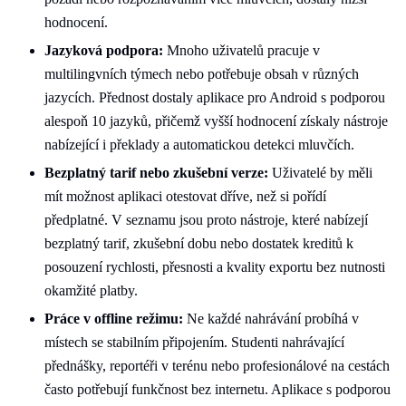
hodnocení.
Jazyková podpora:
Mnoho uživatelů pracuje v
multilingvních týmech nebo potřebuje obsah v různých
jazycích. Přednost dostaly aplikace pro Android s podporou
alespoň 10 jazyků, přičemž vyšší hodnocení získaly nástroje
nabízející i překlady a automatickou detekci mluvčích.
Bezplatný tarif nebo zkušební verze:
Uživatelé by měli
mít možnost aplikaci otestovat dříve, než si pořídí
předplatné. V seznamu jsou proto nástroje, které nabízejí
bezplatný tarif, zkušební dobu nebo dostatek kreditů k
posouzení rychlosti, přesnosti a kvality exportu bez nutnosti
okamžité platby.
Práce v offline režimu:
Ne každé nahrávání probíhá v
místech se stabilním připojením. Studenti nahrávající
přednášky, reportéři v terénu nebo profesionálové na cestách
často potřebují funkčnost bez internetu. Aplikace s podporou