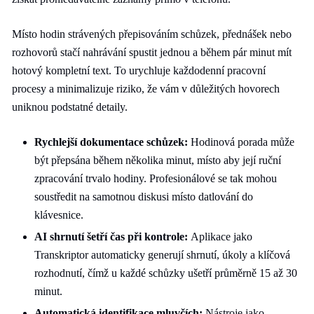
Místo hodin strávených přepisováním schůzek, přednášek nebo
rozhovorů stačí nahrávání spustit jednou a během pár minut mít
hotový kompletní text. To urychluje každodenní pracovní
procesy a minimalizuje riziko, že vám v důležitých hovorech
uniknou podstatné detaily.
Rychlejší dokumentace schůzek:
Hodinová porada může
být přepsána během několika minut, místo aby její ruční
zpracování trvalo hodiny. Profesionálové se tak mohou
soustředit na samotnou diskusi místo datlování do
klávesnice.
AI shrnutí šetří čas při kontrole:
Aplikace jako
Transkriptor automaticky generují shrnutí, úkoly a klíčová
rozhodnutí, čímž u každé schůzky ušetří průměrně 15 až 30
minut.
Automatická identifikace mluvčích:
Nástroje jako