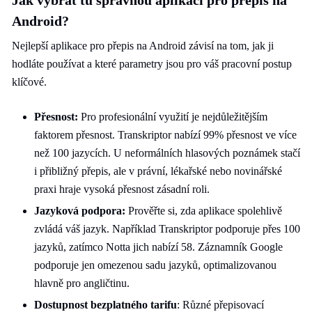
Jak vybrat tu správnou aplikaci pro přepis na
Android?
Nejlepší aplikace pro přepis na Android závisí na tom, jak ji
hodláte používat a které parametry jsou pro váš pracovní postup
klíčové.
Přesnost:
Pro profesionální využití je nejdůležitějším
faktorem přesnost. Transkriptor nabízí 99% přesnost ve více
než 100 jazycích. U neformálních hlasových poznámek stačí
i přibližný přepis, ale v právní, lékařské nebo novinářské
praxi hraje vysoká přesnost zásadní roli.
Jazyková podpora:
Prověřte si, zda aplikace spolehlivě
zvládá váš jazyk. Například Transkriptor podporuje přes 100
jazyků, zatímco Notta jich nabízí 58. Záznamník Google
podporuje jen omezenou sadu jazyků, optimalizovanou
hlavně pro angličtinu.
Dostupnost bezplatného tarifu
: Různé přepisovací