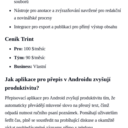
souborů
Nástroje pro anotace a zvýrazňování navržené pro redakční
a novinářské procesy
Integrace pro export a publikaci pro přímý výstup obsahu
Ceník Trint
Pro:
100 $/měsíc
Tým:
90 $/měsíc
Business:
Vlastní
Jak aplikace pro přepis v Androidu zvyšují
produktivitu?
Přepisovací aplikace pro Android zvyšují produktivitu tím, že
automaticky převádějí mluvené slovo na přesný text, čímž
odpadá nutnost ručního psaní poznámek. Pomáhají uživatelům
šetřit čas, plně se soustředit na probíhající diskuse a okamžitě
získat prohledávatelné záznamy přímo v telefonu.