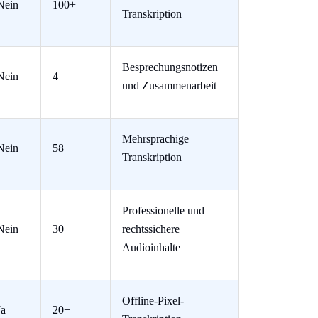
Nein
100+
Transkription
Besprechungsnotizen
Nein
4
und Zusammenarbeit
Mehrsprachige
Nein
58+
Transkription
Professionelle und
Nein
30+
rechtssichere
Audioinhalte
Offline-Pixel-
Ja
20+