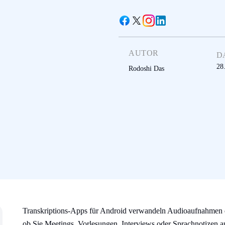
AUTOR
D
28
Rodoshi Das
Transkriptions-Apps für Android verwandeln Audioaufnahmen d
ob Sie Meetings, Vorlesungen, Interviews oder Sprachnotizen au