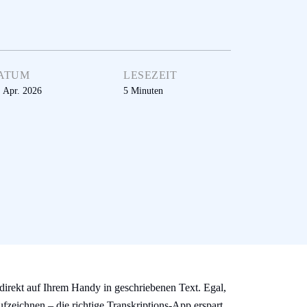
ATUM
LESEZEIT
. Apr. 2026
5
Minuten
irekt auf Ihrem Handy in geschriebenen Text. Egal,
fzeichnen – die richtige Transkriptions-App erspart