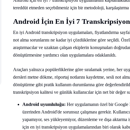
Android için en iyi 7 transkripsiyon uygulamasını kapsamaktadı
tereddüt etmeden seçebilmeniz için bir metodoloji, karşılaştırma 
Android İçin En İyi 7 Transkripsiyon
En iyi Android transkripsiyon uygulamaları, fiyatlandırma sayfal
not alma sorunlarını ne kadar iyi çözdüklerine göre seçildi. Özell
araştırmacılar ve uzaktan çalışan ekiplerin konuşmaları doğruda
dönüştürmesine yardımcı olan uygulamalara odaklanıldı.
Araçları yalnızca popülerliklerine göre sıralamak yerine, her u
dersleri metne dökme, röportaj notlarını kaydetme, sesli not alm
dönüştürme gibi pratik kullanım durumlarına göre değerlendirildi
transkripsiyon kalitesi ve günlük kullanıcılar için net bir değer 
Android uyumluluğu:
Her uygulamanın özel bir Google P
üzerinden Android'de sorunsuz çalışması gerekir. Kullanıcıla
yapamıyor, ses yükleyemiyor, düzenleme ve dışa aktarma i
için en iyi transkripsiyon uygulamalarından biri olarak kab