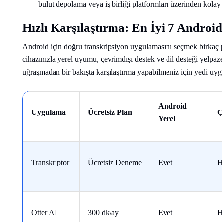
bulut depolama veya iş birliği platformları üzerinden kola
Hızlı Karşılaştırma: En İyi 7 Andro
Android için doğru transkripsiyon uygulamasını seçmek birkaç pra
cihazınızla yerel uyumu, çevrimdışı destek ve dil desteği yelpaze
uğraşmadan bir bakışta karşılaştırma yapabilmeniz için yedi uyg
Android
Uygulama
Ücretsiz Plan
Ç
Yerel
Transkriptor
Ücretsiz Deneme
Evet
H
Otter AI
300 dk/ay
Evet
H