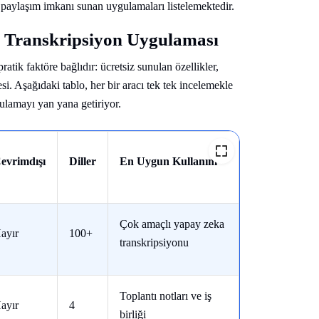
y paylaşım imkanı sunan uygulamaları listelemektedir.
id Transkripsiyon Uygulaması
tik faktöre bağlıdır: ücretsiz sunulan özellikler,
si. Aşağıdaki tablo, her bir aracı tek tek incelemekle
ulamayı yan yana getiriyor.
evrimdışı
Diller
En Uygun Kullanım
Çok amaçlı yapay zeka
ayır
100+
transkripsiyonu
Toplantı notları ve iş
ayır
4
birliği