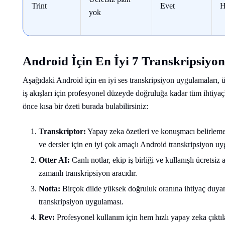
Trint
Evet
H
yok
Android İçin En İyi 7 Transkripsiyo
Aşağıdaki Android için en iyi ses transkripsiyon uygulamaları,
iş akışları için profesyonel düzeyde doğruluğa kadar tüm ihtiya
önce kısa bir özeti burada bulabilirsiniz:
Transkriptor:
Yapay zeka özetleri ve konuşmacı belirleme öz
ve dersler için en iyi çok amaçlı Android transkripsiyon uy
Otter AI:
Canlı notlar, ekip iş birliği ve kullanışlı ücretsiz a
zamanlı transkripsiyon aracıdır.
Notta:
Birçok dilde yüksek doğruluk oranına ihtiyaç duyan ul
transkripsiyon uygulaması.
Rev:
Profesyonel kullanım için hem hızlı yapay zeka çıktıl