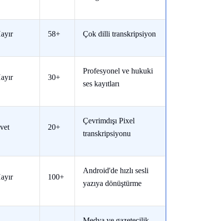
ayır
58+
Çok dilli transkripsiyon
Profesyonel ve hukuki
ayır
30+
ses kayıtları
Çevrimdışı Pixel
vet
20+
transkripsiyonu
Android'de hızlı sesli
ayır
100+
yazıya dönüştürme
Medya ve gazetecilik