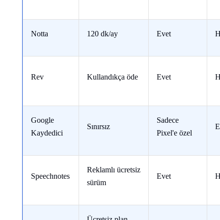
Notta
120 dk/ay
Evet
H
Rev
Kullandıkça öde
Evet
H
Google
Sadece
Sınırsız
E
Kaydedici
Pixel'e özel
Reklamlı ücretsiz
Speechnotes
Evet
H
sürüm
Ücretsiz plan