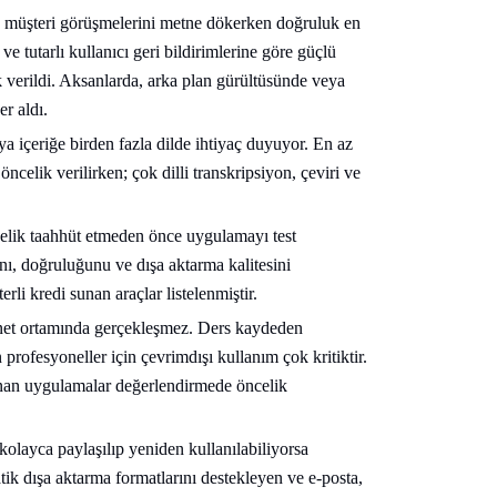
eya müşteri görüşmelerini metne dökerken doğruluk en
 ve tutarlı kullanıcı geri bildirimlerine göre güçlü
verildi. Aksanlarda, arka plan gürültüsünde veya
er aldı.
eya içeriğe birden fazla dilde ihtiyaç duyuyor. En az
celik verilirken; çok dilli transkripsiyon, çeviri ve
nelik taahhüt etmeden önce uygulamayı test
ı, doğruluğunu ve dışa aktarma kalitesini
rli kredi sunan araçlar listelenmiştir.
ernet ortamında gerçekleşmez. Ders kaydeden
profesyoneller için çevrimdışı kullanım çok kritiktir.
unan uygulamalar değerlendirmede öncelik
kolayca paylaşılıp yeniden kullanılabiliyorsa
k dışa aktarma formatlarını destekleyen ve e-posta,