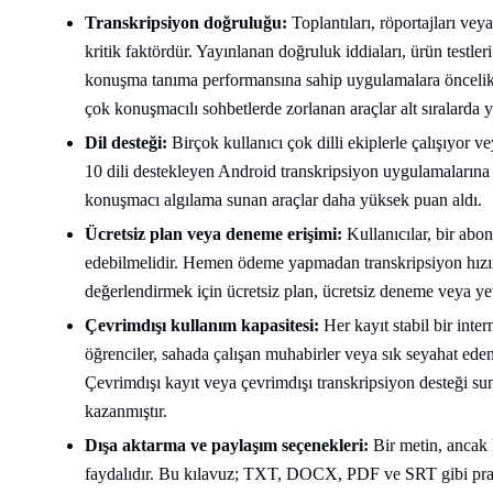
Transkripsiyon doğruluğu:
Toplantıları, röportajları v
kritik faktördür. Yayınlanan doğruluk iddiaları, ürün testleri
konuşma tanıma performansına sahip uygulamalara öncelik 
çok konuşmacılı sohbetlerde zorlanan araçlar alt sıralarda y
Dil desteği:
Birçok kullanıcı çok dilli ekiplerle çalışıyor v
10 dili destekleyen Android transkripsiyon uygulamalarına ön
konuşmacı algılama sunan araçlar daha yüksek puan aldı.
Ücretsiz plan veya deneme erişimi:
Kullanıcılar, bir abo
edebilmelidir. Hemen ödeme yapmadan transkripsiyon hızın
değerlendirmek için ücretsiz plan, ücretsiz deneme veya yete
Çevrimdışı kullanım kapasitesi:
Her kayıt stabil bir int
öğrenciler, sahada çalışan muhabirler veya sık seyahat eden 
Çevrimdışı kayıt veya çevrimdışı transkripsiyon desteği s
kazanmıştır.
Dışa aktarma ve paylaşım seçenekleri:
Bir metin, ancak 
faydalıdır. Bu kılavuz; TXT, DOCX, PDF ve SRT gibi prati