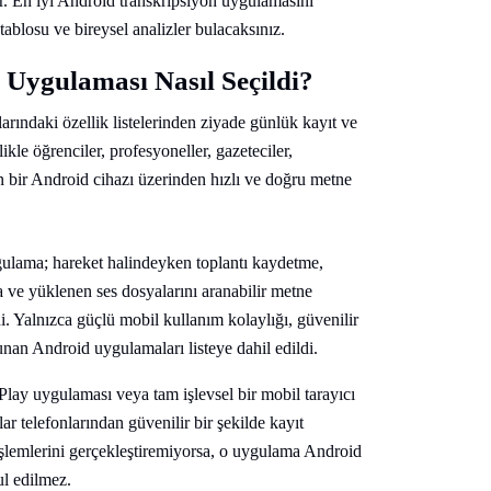
r. En iyi Android transkripsiyon uygulamasını
tablosu ve bireysel analizler bulacaksınız.
 Uygulaması Nasıl Seçildi?
arındaki özellik listelerinden ziyade günlük kayıt ve
ikle öğrenciler, profesyoneller, gazeteciler,
n bir Android cihazı üzerinden hızlı ve doğru metne
ygulama; hareket halindeyken toplantı kaydetme,
a ve yüklenen ses dosyalarını aranabilir metne
. Yalnızca güçlü mobil kullanım kolaylığı, güvenilir
sunan Android uygulamaları listeye dahil edildi.
lay uygulaması veya tam işlevsel bir mobil tarayıcı
r telefonlarından güvenilir bir şekilde kayıt
şlemlerini gerçekleştiremiyorsa, o uygulama Android
ul edilmez.