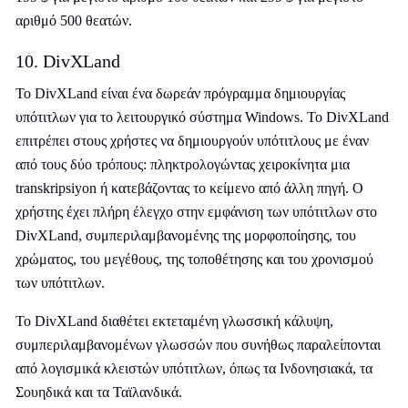
αριθμό 500 θεατών.
10. DivXLand
Το DivXLand είναι ένα δωρεάν πρόγραμμα δημιουργίας
υπότιτλων για το λειτουργικό σύστημα Windows. Το DivXLand
επιτρέπει στους χρήστες να δημιουργούν υπότιτλους με έναν
από τους δύο τρόπους: πληκτρολογώντας χειροκίνητα μια
transkripsiyon ή κατεβάζοντας το κείμενο από άλλη πηγή. Ο
χρήστης έχει πλήρη έλεγχο στην εμφάνιση των υπότιτλων στο
DivXLand, συμπεριλαμβανομένης της μορφοποίησης, του
χρώματος, του μεγέθους, της τοποθέτησης και του χρονισμού
των υπότιτλων.
Το DivXLand διαθέτει εκτεταμένη γλωσσική κάλυψη,
συμπεριλαμβανομένων γλωσσών που συνήθως παραλείπονται
από λογισμικά κλειστών υπότιτλων, όπως τα Ινδονησιακά, τα
Σουηδικά και τα Ταϊλανδικά.