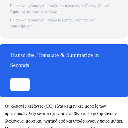
Ποια είναι η διαφορά μεταξύ των κλειστών λεζάντων (Closed
Captions) και των υποτίτλων;
Ποια είναι η διαφορά μεταξύ κλειστών λεζάντων και
transkripsiyon;
Transcribe, Translate & Summarize in
Seconds
Οι κλειστές λεζάντες (CC) είναι κειμενικές μορφές των
προφορικών λέξεων και ήχων σε ένα βίντεο. Περιλαμβάνουν
διαλόγους, μουσική, ηχητικά εφέ και υποδεικνύουν ποιος μιλάει.