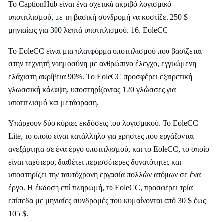
Το CaptionHub είναι ένα σχετικά ακριβό λογισμικό
υποτιτλισμού, με τη βασική συνδρομή να κοστίζει 250 $
μηνιαίως για 300 λεπτά υποτιτλισμού. 16. EoleCC
Το EoleCC είναι μια πλατφόρμα υποτιτλισμού που βασίζεται
στην τεχνητή νοημοσύνη με ανθρώπινο έλεγχο, εγγυώμενη
ελάχιστη ακρίβεια 90%. Το EoleCC προσφέρει εξαιρετική
γλωσσική κάλυψη, υποστηρίζοντας 120 γλώσσες για
υποτιτλισμό και μετάφραση.
Υπάρχουν δύο κύριες εκδόσεις του λογισμικού. Το EoleCC
Lite, το οποίο είναι κατάλληλο για χρήστες που εργάζονται
ανεξάρτητα σε ένα έργο υποτιτλισμού, και το EoleCC, το οποίο
είναι ταχύτερο, διαθέτει περισσότερες δυνατότητες και
υποστηρίζει την ταυτόχρονη εργασία πολλών ατόμων σε ένα
έργο. Η έκδοση επί πληρωμή, το EoleCC, προσφέρει τρία
επίπεδα με μηνιαίες συνδρομές που κυμαίνονται από 30 $ έως
105 $.