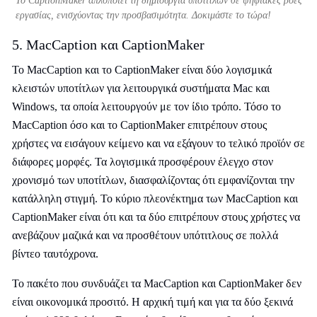
Το CaptionMaker απλοποιεί τη δημιουργία υποτίτλων σε ψηφιακές ροές
εργασίας, ενισχύοντας την προσβασιμότητα. Δοκιμάστε το τώρα!
5. MacCaption και CaptionMaker
Το MacCaption και το CaptionMaker είναι δύο λογισμικά
κλειστών υποτίτλων για λειτουργικά συστήματα Mac και
Windows, τα οποία λειτουργούν με τον ίδιο τρόπο. Τόσο το
MacCaption όσο και το CaptionMaker επιτρέπουν στους
χρήστες να εισάγουν κείμενο και να εξάγουν το τελικό προϊόν σε
διάφορες μορφές. Τα λογισμικά προσφέρουν έλεγχο στον
χρονισμό των υποτίτλων, διασφαλίζοντας ότι εμφανίζονται την
κατάλληλη στιγμή. Το κύριο πλεονέκτημα των MacCaption και
CaptionMaker είναι ότι και τα δύο επιτρέπουν στους χρήστες να
ανεβάζουν μαζικά και να προσθέτουν υπότιτλους σε πολλά
βίντεο ταυτόχρονα.
Το πακέτο που συνδυάζει τα MacCaption και CaptionMaker δεν
είναι οικονομικά προσιτό. Η αρχική τιμή και για τα δύο ξεκινά