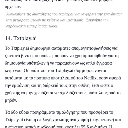
Ανακαλύψτε τις δυνατότητες του txtplay.ai για να φέρετε την επανάσταση
στη μετατροπή μέσων σε κείμενο και υπότιτλους. Ξεκινήστε την
απρόσκοπτη εμπειρία σας τώρα.
14. Txtplay.ai
Το Txtplay.ai δημιουργεί αυτόματες απομαγνητοφωνήσεις για
ζωντανά βίντεο, οι οποίες μπορούν να χρησιμοποιηθούν για τη
δημιουργία υπότιτλων ή να παραμείνουν ως απλά έγγραφα
κειμένου. Οι υπότιτλοι του Txtplay.ai συμμορφώνονται
αυτόματα με τα πρότυπα υποτιτλισμού του Netflix, όσον αφορά
την εμφάνιση και τη διάρκειά τους στην οθόνη, έτσι ώστε ο
χρήστης να μην χρειάζεται να σχεδιάζει τους υπότιτλους από το
μηδέν.
Τα δύο κύρια προγράμματα τιμολόγησης που προσφέρει το
Txtplay.ai είναι η επιλογή χρέωσης ανά χρήση (pay-per-use) και
η επιχειρηματική συνδρομή που κοστίζει 55 $ ανά μήνα. Η