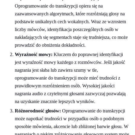
Oprogramowanie do transkrypcji opiera się na
zaawansowanych algorytmach, które rozróżniają głosy na
podstawie unikalnych cech wokalnych. Wraz ze wzrostem
liczby mówców, identyfikacja poszczególnych osób w
nakładających się segmentach staje się trudniejsza, co może
prowadzić do obniżenia dokładności.
Wyraźność mowy:
Kluczem do poprawnej identyfikacji
jest wyraźność mowy każdego z rozmówców. Jeśli jakość
nagrania jest słaba lub zawiera szumy w tle,
oprogramowanie do transkrypcji może mieć trudności z
prawidłowym rozróżnieniem osób. Wysokiej jakości
nagrania audio z czytelnymi głosami zazwyczaj pozwalają
na uzyskanie znacznie lepszych wyników.
Różnorodność głosów:
Oprogramowanie do transkrypcji
może napotkać trudności w przypadku osób o podobnym
sposobie mówienia, akcencie lub zbliżonej barwie głosu. W
nagraniach o niskim zróżnicowaniu głosowym system może