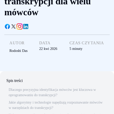
transkrypcji dla wielu
mówców
AUTOR
DATA
CZAS CZYTANIA
22 kwi 2026
5
minuty
Rodoshi Das
Spis treści
Dlaczego precyzyjna identyfikacja mówców jest kluczowa w
oprogramowaniu do transkrypcji?
Jakie algorytmy i technologie napędzają rozpoznawanie mówców
w narzędziach do transkrypcji?