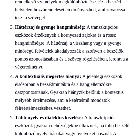
rendelkező személyek megkülönböztetése. Ez a beszéd
helytelen hozzárendelését eredményezheti, ami zavarossá
teszi a szöveget.
Háttérzaj és gyenge hangminőség:
A transzkripciós
eszközök érzékenyek a környezeti zajokra és a rossz
hangminőségre. A háttérzaj, a visszhang vagy a gyenge
minőségű felvételek akadályozzák a szoftvert a beszélők
pontos azonosításában és a szöveg rögzítésében, lerontva a
végeredményt.
A kontextuális megértés hiánya:
A jelenlegi eszközök
elsősorban a beszédmintákra és a hangjellemzőkre
összpontosítanak. Gyakran hiányzik belőlük a kontextus
mélyebb értelmezése, ami a kétértelmű mondatok
félreértelmezéséhez vezethet.
Több nyelv és dialektus kezelése:
A transzkripciós
eszközök gyakran nehézségekbe ütköznek, ha több beszélő
különböző nyelvjárásokat vagy nyelveket használ. A