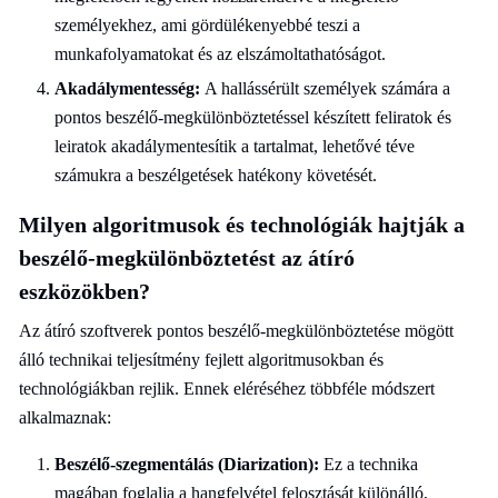
személyekhez, ami gördülékenyebbé teszi a
munkafolyamatokat és az elszámoltathatóságot.
Akadálymentesség:
A hallássérült személyek számára a
pontos beszélő-megkülönböztetéssel készített feliratok és
leiratok akadálymentesítik a tartalmat, lehetővé téve
számukra a beszélgetések hatékony követését.
Milyen algoritmusok és technológiák hajtják a
beszélő-megkülönböztetést az átíró
eszközökben?
Az átíró szoftverek pontos beszélő-megkülönböztetése mögött
álló technikai teljesítmény fejlett algoritmusokban és
technológiákban rejlik. Ennek eléréséhez többféle módszert
alkalmaznak:
Beszélő-szegmentálás (Diarization):
Ez a technika
magában foglalja a hangfelvétel felosztását különálló,