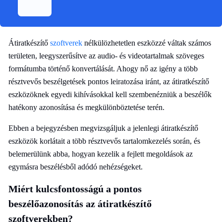
Átiratkészítő
szoftverek
nélkülözhetetlen eszközzé váltak számos
területen, leegyszerűsítve az audio- és videotartalmak szöveges
formátumba történő konvertálását. Ahogy nő az igény a több
résztvevős beszélgetések pontos leiratozása iránt, az átiratkészítő
eszközöknek egyedi kihívásokkal kell szembenézniük a beszélők
hatékony azonosítása és megkülönböztetése terén.
Ebben a bejegyzésben megvizsgáljuk a jelenlegi átiratkészítő
eszközök korlátait a több résztvevős tartalomkezelés során, és
belemerülünk abba, hogyan kezelik a fejlett megoldások az
egymásra beszélésből adódó nehézségeket.
Miért kulcsfontosságú a pontos
beszélőazonosítás az átiratkészítő
szoftverekben?