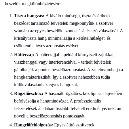
beszélők megkülönböztetésére:
Tiszta hangzás:
A kiváló minőségű, tiszta és érthető
beszédet tartalmazó felvételek megkönnyítik a szoftver
számára az egyes beszélők azonosítását és szétválasztását. A
kristálytiszta hang minimalizálja a kétértelműséget, és
csökkenti a téves azonosítás esélyét.
Háttérzaj:
A háttérzajjal – például környezeti zajokkal,
visszhanggal vagy interferenciával – terhelt felvételek
gátolhatják a pontos beszélőazonosítást. A zaj elnyomhatja a
hangkarakterisztikát, így a szoftver nehezebben tudja
különválasztani az egyes hangokat.
Rögzítőeszköz:
A használt rögzítőeszköz típusa alapvetően
befolyásolja a hangminőséget. A professzionális
felszerelések általában tisztább felvételt eredményeznek, ami
növeli a beszélőazonosítás pontosságát.
Hangelőfeldolgozás:
Egyes átíró szoftverek