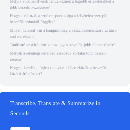
Melyik átíró szoftverek rendelkeznek a legjobb értékelésekkel a
több beszélő kezelésére?
Hogyan változik a szoftver pontossága a felvételen szereplő
beszélők számától függően?
Milyen hatással van a hangminőség a beszélőazonosításra az átíró
szoftverekben?
Tanítható az átíró szoftver az egyes beszélők jobb felismerésére?
Melyek a jelenlegi leiratozó eszközök korlátai több beszélő
esetén?
Hogyan kezelik a fejlett transzkripciós eszközök a beszélők
közötti átfedéseket?
Transcribe, Translate & Summarize in
Seconds