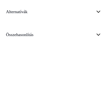
Alternatívák
Összehasonlítás
Adatvédelem
Általános Szerződési Feltételek
Támogat
Blog
customer@transkriptor.com
Dubai, UAE
©
2026
Transkriptor