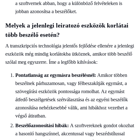
a szoftvernek abban, hogy a különböző felvételeken is
jobban azonosítsa a beszélőket.
Melyek a jelenlegi leiratozó eszközök korlátai
több beszélő esetén?
A transzkripciós technológia jelentős fejlődése ellenére a jelenlegi
eszközök még mindig korlátokba ütköznek, amikor több beszélő
szólal meg egyszerre. Íme a legfőbb kihívások:
Pontatlanság az egymásra beszélésnél:
Amikor többen
beszélnek párhuzamosan, vagy félbeszakítják egymást, a
szövegírási eszközök pontossága romolhat. Az egymást
átfedő beszélgetések szétválasztása és az egyéni beszélők
azonosítása nehézkesebbé válik, ami hibákhoz vezethet a
végső átiratban.
Beszélőazonosítási hibák:
A szoftvereknek gondot okozhat
a hasonló hangszínnel, akcentussal vagy beszédstílussal