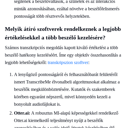
segítenek a beszélőváltások, a szünetek és az interakciós
minták azonosításában, ezáltal növelve a beszélőfelismerés
pontosságát több résztvevős helyzetekben.
Melyik átíró szoftverek rendelkeznek a legjobb
értékelésekkel a több beszélő kezelésére?
Számos transzkripciós megoldás kapott kiváló értékelést a több
beszélő hatékony kezeléséért. Íme egy objektív összehasonlítás a
legjobb lehetőségekről:
transkripszion szoftver
:
A lenyűgöző pontosságáról és felhasználóbarát felületéről
ismert TranscribeMe élvonalbeli algoritmusokat alkalmaz a
beszélők megkülönböztetésére. Kutatók és szakemberek
körében egyaránt népszerű, mivel könnyedén kezeli a
bonyolult audiofájlokat is.
Otter.ai:
A robusztus MI-alapú képességekkel rendelkező
Otter.ai kiemelkedő teljesítményt nyújt a beszélők
azonosításában és a valós idejű átiratok készítésében élő