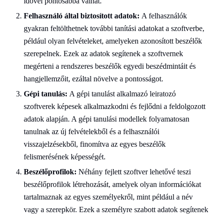
idővel pontosabbá válhat.
Felhasználó által biztosított adatok:
A felhasználók
gyakran feltölthetnek további tanítási adatokat a szoftverbe,
például olyan felvételeket, amelyeken azonosított beszélők
szerepelnek. Ezek az adatok segítenek a szoftvernek
megérteni a rendszeres beszélők egyedi beszédmintáit és
hangjellemzőit, ezáltal növelve a pontosságot.
Gépi tanulás:
A gépi tanulást alkalmazó leiratozó
szoftverek képesek alkalmazkodni és fejlődni a feldolgozott
adatok alapján. A gépi tanulási modellek folyamatosan
tanulnak az új felvételekből és a felhasználói
visszajelzésekből, finomítva az egyes beszélők
felismerésének képességét.
Beszélőprofilok:
Néhány fejlett szoftver lehetővé teszi
beszélőprofilok létrehozását, amelyek olyan információkat
tartalmaznak az egyes személyekről, mint például a név
vagy a szerepkör. Ezek a személyre szabott adatok segítenek