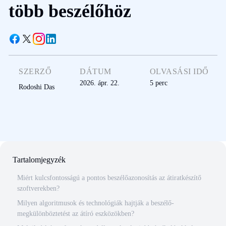
több beszélőhöz
SZERZŐ
DÁTUM
OLVASÁSI IDŐ
2026. ápr. 22.
5
perc
Rodoshi Das
Tartalomjegyzék
Miért kulcsfontosságú a pontos beszélőazonosítás az átiratkészítő
szoftverekben?
Milyen algoritmusok és technológiák hajtják a beszélő-
megkülönböztetést az átíró eszközökben?