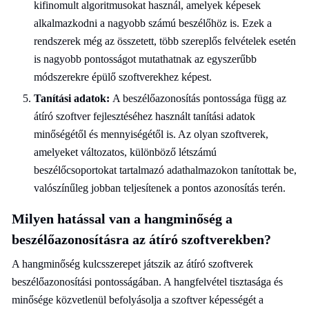
kifinomult algoritmusokat használ, amelyek képesek
alkalmazkodni a nagyobb számú beszélőhöz is. Ezek a
rendszerek még az összetett, több szereplős felvételek esetén
is nagyobb pontosságot mutathatnak az egyszerűbb
módszerekre épülő szoftverekhez képest.
Tanítási adatok:
A beszélőazonosítás pontossága függ az
átíró szoftver fejlesztéséhez használt tanítási adatok
minőségétől és mennyiségétől is. Az olyan szoftverek,
amelyeket változatos, különböző létszámú
beszélőcsoportokat tartalmazó adathalmazokon tanítottak be,
valószínűleg jobban teljesítenek a pontos azonosítás terén.
Milyen hatással van a hangminőség a
beszélőazonosításra az átíró szoftverekben?
A hangminőség kulcsszerepet játszik az átíró szoftverek
beszélőazonosítási pontosságában. A hangfelvétel tisztasága és
minősége közvetlenül befolyásolja a szoftver képességét a