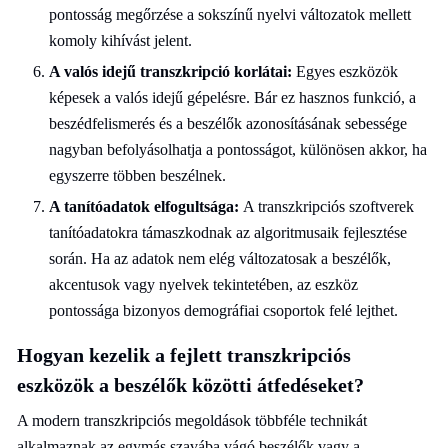
pontosság megőrzése a sokszínű nyelvi változatok mellett
komoly kihívást jelent.
A valós idejű transzkripció korlátai:
Egyes eszközök
képesek a valós idejű gépelésre. Bár ez hasznos funkció, a
beszédfelismerés és a beszélők azonosításának sebessége
nagyban befolyásolhatja a pontosságot, különösen akkor, ha
egyszerre többen beszélnek.
A tanítóadatok elfogultsága:
A transzkripciós szoftverek
tanítóadatokra támaszkodnak az algoritmusaik fejlesztése
során. Ha az adatok nem elég változatosak a beszélők,
akcentusok vagy nyelvek tekintetében, az eszköz
pontossága bizonyos demográfiai csoportok felé lejthet.
Hogyan kezelik a fejlett transzkripciós
eszközök a beszélők közötti átfedéseket?
A modern transzkripciós megoldások többféle technikát
alkalmaznak az egymás szavába vágó beszélők vagy a