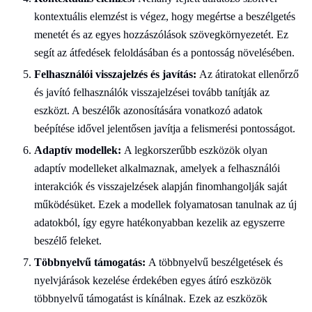
kontextuális elemzést is végez, hogy megértse a beszélgetés
menetét és az egyes hozzászólások szövegkörnyezetét. Ez
segít az átfedések feloldásában és a pontosság növelésében.
Felhasználói visszajelzés és javítás:
Az átiratokat ellenőrző
és javító felhasználók visszajelzései tovább tanítják az
eszközt. A beszélők azonosítására vonatkozó adatok
beépítése idővel jelentősen javítja a felismerési pontosságot.
Adaptív modellek:
A legkorszerűbb eszközök olyan
adaptív modelleket alkalmaznak, amelyek a felhasználói
interakciók és visszajelzések alapján finomhangolják saját
működésüket. Ezek a modellek folyamatosan tanulnak az új
adatokból, így egyre hatékonyabban kezelik az egyszerre
beszélő feleket.
Többnyelvű támogatás:
A többnyelvű beszélgetések és
nyelvjárások kezelése érdekében egyes átíró eszközök
többnyelvű támogatást is kínálnak. Ezek az eszközök