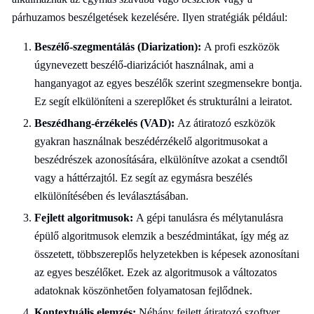
párhuzamos beszélgetések kezelésére. Ilyen stratégiák például:
Beszélő-szegmentálás (Diarization):
A profi eszközök
úgynevezett beszélő-diarizációt használnak, ami a
hanganyagot az egyes beszélők szerint szegmensekre bontja.
Ez segít elkülöníteni a szereplőket és strukturálni a leiratot.
Beszédhang-érzékelés (VAD):
Az átiratozó eszközök
gyakran használnak beszédérzékelő algoritmusokat a
beszédrészek azonosítására, elkülönítve azokat a csendtől
vagy a háttérzajtól. Ez segít az egymásra beszélés
elkülönítésében és leválasztásában.
Fejlett algoritmusok:
A gépi tanulásra és mélytanulásra
épülő algoritmusok elemzik a beszédmintákat, így még az
összetett, többszereplős helyzetekben is képesek azonosítani
az egyes beszélőket. Ezek az algoritmusok a változatos
adatoknak köszönhetően folyamatosan fejlődnek.
Kontextuális elemzés:
Néhány fejlett átiratozó szoftver