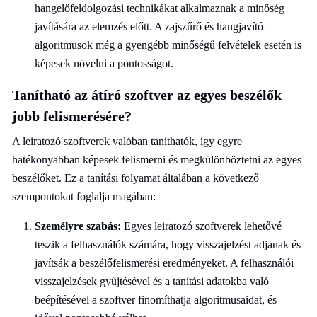
hangelőfeldolgozási technikákat alkalmaznak a minőség
javítására az elemzés előtt. A zajszűrő és hangjavító
algoritmusok még a gyengébb minőségű felvételek esetén is
képesek növelni a pontosságot.
Tanítható az átíró szoftver az egyes beszélők
jobb felismerésére?
A leiratozó szoftverek valóban taníthatók, így egyre
hatékonyabban képesek felismerni és megkülönböztetni az egyes
beszélőket. Ez a tanítási folyamat általában a következő
szempontokat foglalja magában:
Személyre szabás:
Egyes leiratozó szoftverek lehetővé
teszik a felhasználók számára, hogy visszajelzést adjanak és
javítsák a beszélőfelismerési eredményeket. A felhasználói
visszajelzések gyűjtésével és a tanítási adatokba való
beépítésével a szoftver finomíthatja algoritmusaidat, és