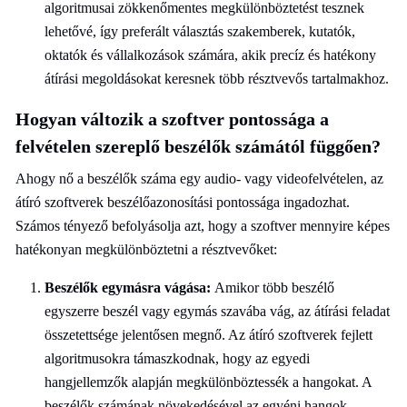
algoritmusai zökkenőmentes megkülönböztetést tesznek
lehetővé, így preferált választás szakemberek, kutatók,
oktatók és vállalkozások számára, akik precíz és hatékony
átírási megoldásokat keresnek több résztvevős tartalmakhoz.
Hogyan változik a szoftver pontossága a
felvételen szereplő beszélők számától függően?
Ahogy nő a beszélők száma egy audio- vagy videofelvételen, az
átíró szoftverek beszélőazonosítási pontossága ingadozhat.
Számos tényező befolyásolja azt, hogy a szoftver mennyire képes
hatékonyan megkülönböztetni a résztvevőket:
Beszélők egymásra vágása:
Amikor több beszélő
egyszerre beszél vagy egymás szavába vág, az átírási feladat
összetettsége jelentősen megnő. Az átíró szoftverek fejlett
algoritmusokra támaszkodnak, hogy az egyedi
hangjellemzők alapján megkülönböztessék a hangokat. A
beszélők számának növekedésével az egyéni hangok