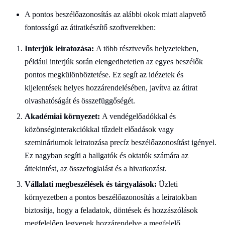
A pontos beszélőazonosítás az alábbi okok miatt alapvető
fontosságú az átiratkészítő szoftverekben:
Interjúk leiratozása:
A több résztvevős helyzetekben,
például interjúk során elengedhetetlen az egyes beszélők
pontos megkülönböztetése. Ez segít az idézetek és
kijelentések helyes hozzárendelésében, javítva az átirat
olvashatóságát és összefüggőségét.
Akadémiai környezet:
A vendégelőadókkal és
közönséginterakciókkal tűzdelt előadások vagy
szemináriumok leiratozása precíz beszélőazonosítást igényel.
Ez nagyban segíti a hallgatók és oktatók számára az
áttekintést, az összefoglalást és a hivatkozást.
Vállalati megbeszélések és tárgyalások:
Üzleti
környezetben a pontos beszélőazonosítás a leiratokban
biztosítja, hogy a feladatok, döntések és hozzászólások
megfelelően legyenek hozzárendelve a megfelelő