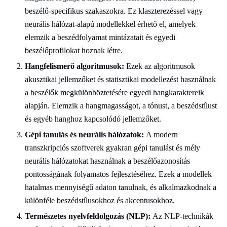
beszélő-specifikus szakaszokra. Ez klaszterezéssel vagy
neurális hálózat-alapú modellekkel érhető el, amelyek
elemzik a beszédfolyamat mintázatait és egyedi
beszélőprofilokat hoznak létre.
Hangfelismerő algoritmusok:
Ezek az algoritmusok
akusztikai jellemzőket és statisztikai modellezést használnak
a beszélők megkülönböztetésére egyedi hangkaraktereik
alapján. Elemzik a hangmagasságot, a tónust, a beszédstílust
és egyéb hanghoz kapcsolódó jellemzőket.
Gépi tanulás és neurális hálózatok:
A modern
transzkripciós szoftverek gyakran gépi tanulást és mély
neurális hálózatokat használnak a beszélőazonosítás
pontosságának folyamatos fejlesztéséhez. Ezek a modellek
hatalmas mennyiségű adaton tanulnak, és alkalmazkodnak a
különféle beszédstílusokhoz és akcentusokhoz.
Természetes nyelvfeldolgozás (NLP):
Az NLP-technikák