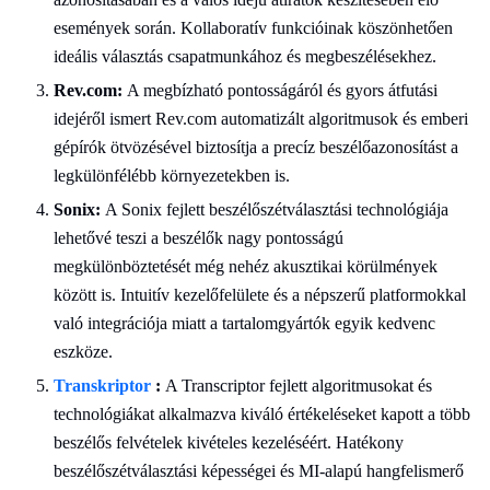
események során. Kollaboratív funkcióinak köszönhetően
ideális választás csapatmunkához és megbeszélésekhez.
Rev.com:
A megbízható pontosságáról és gyors átfutási
idejéről ismert Rev.com automatizált algoritmusok és emberi
gépírók ötvözésével biztosítja a precíz beszélőazonosítást a
legkülönfélébb környezetekben is.
Sonix:
A Sonix fejlett beszélőszétválasztási technológiája
lehetővé teszi a beszélők nagy pontosságú
megkülönböztetését még nehéz akusztikai körülmények
között is. Intuitív kezelőfelülete és a népszerű platformokkal
való integrációja miatt a tartalomgyártók egyik kedvenc
eszköze.
Transkriptor
:
A Transcriptor fejlett algoritmusokat és
technológiákat alkalmazva kiváló értékeléseket kapott a több
beszélős felvételek kivételes kezeléséért. Hatékony
beszélőszétválasztási képességei és MI-alapú hangfelismerő