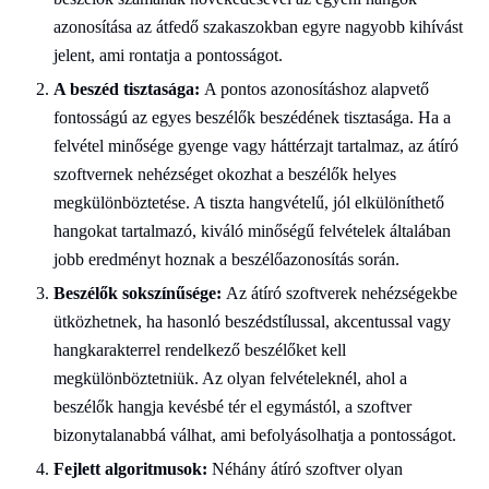
azonosítása az átfedő szakaszokban egyre nagyobb kihívást
jelent, ami rontatja a pontosságot.
A beszéd tisztasága:
A pontos azonosításhoz alapvető
fontosságú az egyes beszélők beszédének tisztasága. Ha a
felvétel minősége gyenge vagy háttérzajt tartalmaz, az átíró
szoftvernek nehézséget okozhat a beszélők helyes
megkülönböztetése. A tiszta hangvételű, jól elkülöníthető
hangokat tartalmazó, kiváló minőségű felvételek általában
jobb eredményt hoznak a beszélőazonosítás során.
Beszélők sokszínűsége:
Az átíró szoftverek nehézségekbe
ütközhetnek, ha hasonló beszédstílussal, akcentussal vagy
hangkarakterrel rendelkező beszélőket kell
megkülönböztetniük. Az olyan felvételeknél, ahol a
beszélők hangja kevésbé tér el egymástól, a szoftver
bizonytalanabbá válhat, ami befolyásolhatja a pontosságot.
Fejlett algoritmusok:
Néhány átíró szoftver olyan