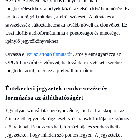
Az OPUS-felvételek számos előnyt kínálnak a
megbeszélésekhez, amelyek közül az első a kiváló minőség. Ez
pontosan rögzíti mindazt, amiről szó esett. A bitráta és a
sávszélesség változtathatósága tovább növeli az előnyöket. Ez
teszi ideális audioformátummá a pontosságot és minőséget
igénylő jegyzőkönyvekhez.
Olvassa el
ezt az átfogó útmutatót
, amely elmagyarázza az
OPUS funkcióit és előnyeit, ha további részleteket szeretne
megtudni arról, miért ez a preferált formátum.
Értekezleti jegyzetek rendszerezése és
formázása az átláthatóságért
Egy olyan szolgáltatás igénybevétele, mint a Transkriptor, az
értekezleti jegyzetek rögzítéséhez és transzkripciójához számos
előnyt kínál. Rendszerezheti, formázhatja és szerkesztheti a
jegyzeteket, hogy minden szó pontos legyen. A jegyzeteket