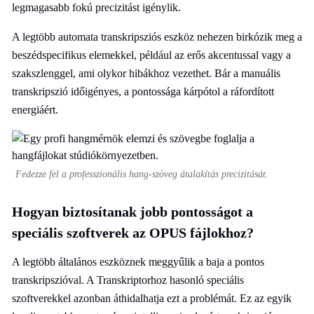
legmagasabb fokú precizitást igénylik.
A legtöbb automata transkripsziós eszköz nehezen birkózik meg a
beszédspecifikus elemekkel, például az erős akcentussal vagy a
szakszlenggel, ami olykor hibákhoz vezethet. Bár a manuális
transkripszió időigényes, a pontossága kárpótol a ráfordított
energiáért.
Fedezze fel a professzionális hang-szöveg átalakítás precizitását.
Hogyan biztosítanak jobb pontosságot a
speciális szoftverek az OPUS fájlokhoz?
A legtöbb általános eszköznek meggyűlik a baja a pontos
transkripszióval. A Transkriptorhoz hasonló speciális
szoftverekkel azonban áthidalhatja ezt a problémát. Ez az egyik