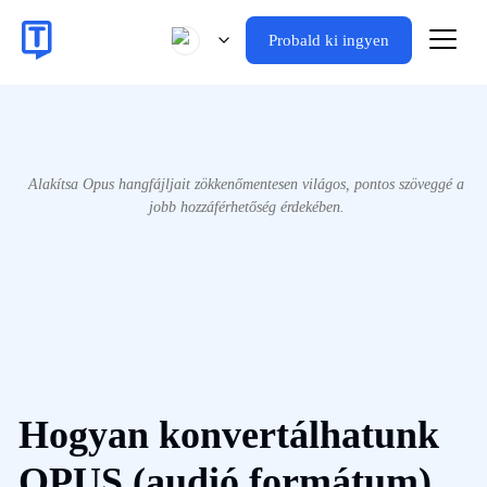
Probald ki ingyen
Alakítsa Opus hangfájljait zökkenőmentesen világos, pontos szöveggé a
jobb hozzáférhetőség érdekében.
Hogyan konvertálhatunk
OPUS (audió formátum)