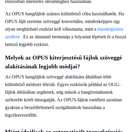
elsősorban internetes streaminghez használnak.
Az OPUS hangfájlok számos különböző célra használhatók. Ha
OPUS fájlt szeretne szöveggé konvertálni, mindenképpen egy
olyan megbízható eszközt kell választania, mint a
transkripszion
szoftver
. Ez az útmutató bemutatja a folyamat lépéseit és a hozzá
tartozó legjobb eszközt.
Melyek az OPUS kiterjesztésű fájlok szöveggé
alakításának legjobb módjai?
Az OPUS hangfájlok szöveggé alakítására általában több
különböző módszer létezik. Egyes eszközök például az OGG-
fájlok átírásában segítenek, míg mások a hangformátumok
szélesebb körét támogatják. Az OPUS-fájlok esetében azonban
gyakran a beszédfelismerő szolgáltatások használata a
legcélravezetőbb.
Miért ideálisak az automatizált transzkripciós