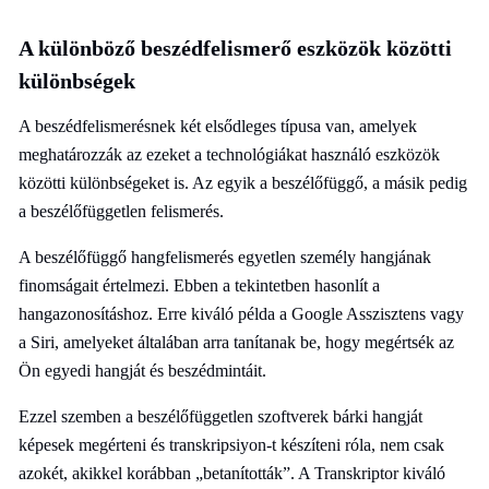
A különböző beszédfelismerő eszközök közötti
különbségek
A beszédfelismerésnek két elsődleges típusa van, amelyek
meghatározzák az ezeket a technológiákat használó eszközök
közötti különbségeket is. Az egyik a beszélőfüggő, a másik pedig
a beszélőfüggetlen felismerés.
A beszélőfüggő hangfelismerés egyetlen személy hangjának
finomságait értelmezi. Ebben a tekintetben hasonlít a
hangazonosításhoz. Erre kiváló példa a Google Asszisztens vagy
a Siri, amelyeket általában arra tanítanak be, hogy megértsék az
Ön egyedi hangját és beszédmintáit.
Ezzel szemben a beszélőfüggetlen szoftverek bárki hangját
képesek megérteni és transkripsiyon-t készíteni róla, nem csak
azokét, akikkel korábban „betanították”. A Transkriptor kiváló