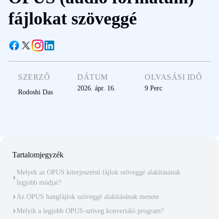
fájlokat szöveggé
SZERZŐ
DÁTUM
OLVASÁSI IDŐ
2026. ápr. 16.
9
Perc
Rodoshi Das
Tartalomjegyzék
Melyek az OPUS kiterjesztésű fájlok szöveggé alakításának
legjobb módjai?
Az OPUS hangfájlok szöveggé alakításának menete
Melyik a legjobb OPUS-szöveg konvertáló program?