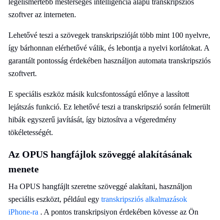
legelismertebb mesterséges intelligencia alapú transkripsziós
szoftver az interneten.
Lehetővé teszi a szövegek transkripszióját több mint 100 nyelvre,
így bárhonnan elérhetővé válik, és lebontja a nyelvi korlátokat. A
garantált pontosság érdekében használjon automata transkripsziós
szoftvert.
E speciális eszköz másik kulcsfontosságú előnye a lassított
lejátszás funkció. Ez lehetővé teszi a transkripszió során felmerült
hibák egyszerű javítását, így biztosítva a végeredmény
tökéletességét.
Az OPUS hangfájlok szöveggé alakításának
menete
Ha OPUS hangfájlt szeretne szöveggé alakítani, használjon
speciális eszközt, például egy
transkripsziós alkalmazások
iPhone-ra
. A pontos transkripsiyon érdekében kövesse az Ön