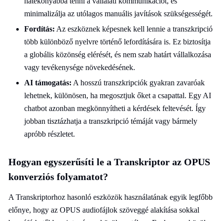
hatékonyabbá tenni a vállalati kommunikációt, és
minimalizálja az utólagos manuális javítások szükségességét.
Fordítás:
Az eszköznek képesnek kell lennie a transzkripció
több különböző nyelvre történő lefordítására is. Ez biztosítja
a globális közönség elérését, és nem szab határt vállalkozása
vagy tevékenysége növekedésének.
AI támogatás:
A hosszú transzkripciók gyakran zavaróak
lehetnek, különösen, ha megosztjuk őket a csapattal. Egy AI
chatbot azonban megkönnyítheti a kérdések feltevését. Így
jobban tisztázhatja a transzkripció témáját vagy bármely
apróbb részletet.
Hogyan egyszerűsíti le a Transkriptor az OPUS
konverziós folyamatot?
A Transkriptorhoz hasonló eszközök használatának egyik legfőbb
előnye, hogy az OPUS audiofájlok szöveggé alakítása sokkal