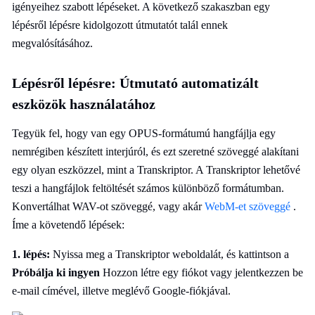
igényeihez szabott lépéseket. A következő szakaszban egy
lépésről lépésre kidolgozott útmutatót talál ennek
megvalósításához.
Lépésről lépésre: Útmutató automatizált
eszközök használatához
Tegyük fel, hogy van egy OPUS-formátumú hangfájlja egy
nemrégiben készített interjúról, és ezt szeretné szöveggé alakítani
egy olyan eszközzel, mint a Transkriptor. A Transkriptor lehetővé
teszi a hangfájlok feltöltését számos különböző formátumban.
Konvertálhat WAV-ot szöveggé, vagy akár
WebM-et szöveggé
.
Íme a követendő lépések:
1. lépés:
Nyissa meg a Transkriptor weboldalát, és kattintson a
Próbálja ki ingyen
Hozzon létre egy fiókot vagy jelentkezzen be
e-mail címével, illetve meglévő Google-fiókjával.