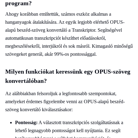
program?
Ahogy korábban említettük, számos eszköz alkalmas a
hanganyagok átalakítására. Az egyik legjobb elérhető OPUS-
alapú beszéd-szöveg konvertáló a Transkriptor. Segítségével
automatikusan transzkripciót készíthet előadásokról,
megbeszélésekről, interjúkról és sok másról. Kimagasló minőségű
szövegeket generál, akár 99%-os pontossággal.
Milyen funkciókat keressünk egy OPUS-szöveg
konvertálóban?
Az alábbiakban felsoroljuk a legfontosabb szempontokat,
amelyeket érdemes figyelembe venni az OPUS-alapú beszéd-
szöveg konvertáló kiválasztásakor:
Pontosság:
A választott transzkripciós szolgáltatásnak a
lehető legnagyobb pontosságot kell nyújtania. Ez segít