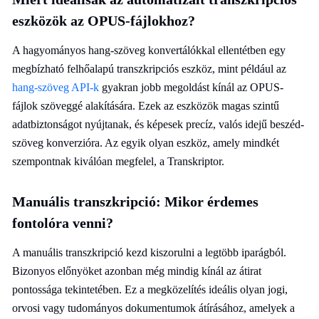
eszközök az OPUS-fájlokhoz?
A hagyományos hang-szöveg konvertálókkal ellentétben egy
megbízható felhőalapú transzkripciós eszköz, mint például az
hang-szöveg API-k
gyakran jobb megoldást kínál az OPUS-
fájlok szöveggé alakítására. Ezek az eszközök magas szintű
adatbiztonságot nyújtanak, és képesek precíz, valós idejű beszéd-
szöveg konverzióra. Az egyik olyan eszköz, amely mindkét
szempontnak kiválóan megfelel, a Transkriptor.
Manuális transzkripció: Mikor érdemes
fontolóra venni?
A manuális transzkripció kezd kiszorulni a legtöbb iparágból.
Bizonyos előnyöket azonban még mindig kínál az átirat
pontossága tekintetében. Ez a megközelítés ideális olyan jogi,
orvosi vagy tudományos dokumentumok átírásához, amelyek a