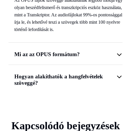
Az OPUS fájlok szöveggé alakításának legjobb módja egy
olyan beszédfelismerő és transzkripciós eszköz használata,
mint a Transkriptor. Az audiofájlokat 99%-os pontossággal
írja le, és lehetővé teszi a szövegek több mint 100 nyelvre
történő lefordítását is.
Mi az az OPUS formátum?
Hogyan alakíthatók a hangfelvételek
szöveggé?
Kapcsolódó bejegyzések