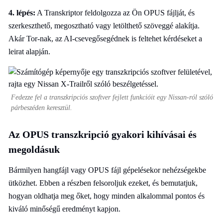
4. lépés:
A Transkriptor feldolgozza az Ön OPUS fájlját, és
szerkeszthető, megosztható vagy letölthető szöveggé alakítja.
Akár Tor-nak, az AI-csevegősegédnek is feltehet kérdéseket a
leirat alapján.
Fedezze fel a transzkripciós szoftver fejlett funkcióit egy Nissan-ról szóló
párbeszéden keresztül.
Az OPUS transzkripció gyakori kihívásai és
megoldásuk
Bármilyen hangfájl vagy OPUS fájl gépelésekor nehézségekbe
ütközhet. Ebben a részben felsoroljuk ezeket, és bemutatjuk,
hogyan oldhatja meg őket, hogy minden alkalommal pontos és
kiváló minőségű eredményt kapjon.