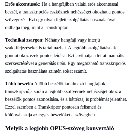
Erős akcentusok:
Ha a hangfájlban valaki erős akcentussal
beszél, a transzkripciós eszköznek nehézséget okozhat a pontos
szövegezés. Ezt egy olyan fejlett szolgáltatás használatával
oldhatja meg, mint a Transkriptor.
Technikai zsargon:
Néhány hangfájl vagy interjú
szakkifejezéseket is tartalmazhat. A legtöbb szolgáltatásnak
gondot okoz ezek pontos leírása. Ezt javíthatja a leirat manuális
szerkesztésével a generálás után. Egy megbízható transzkripciós
szolgáltatás használata szintén sokat számít.
Több beszélő:
A több beszélőt tartalmazó hangfájlok
transzkripciója során a legtöbb szoftvernek nehézséget okoz a
beszélők pontos azonosítása, és a háttérzaj is problémát jelenthet.
Ezzel szemben a Transkriptor pontosan felismeri és
különválasztja az egyes beszélőket a szövegben.
Melyik a legjobb OPUS-szöveg konvertáló