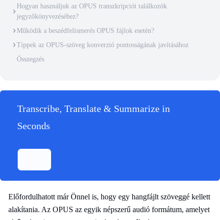
Hogyan használjuk az OPUS transzkripciót találkozók
jegyzőkönyvezéséhez?
Működik a beszédfelismerés OPUS fájlok esetén?
Tippek az OPUS-szöveg konverzió pontosságának javításához
Összegzés
Transcribe, Translate & Summarize in
Seconds
Előfordulhatott már Önnel is, hogy egy hangfájlt szöveggé kellett
alakítania. Az OPUS az egyik népszerű audió formátum, amelyet