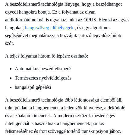
A beszédfelismerő technológia lényege, hogy a beszédhangot
egyedi hangokra bontja. Ez a folyamat az olyan
audioformátumoknál is ugyanaz, mint az OPUS. Elemzi az egyes
hangokat,
hang-szöveg időbélyegek
, és egy algoritmus
segítségével meghatározza a hozzájuk tartozó legvalószínűbb
szót.
A teljes folyamat három fő lépésre osztható:
Automatikus beszédfelismerés
Természetes nyelvfeldolgozás
hangalapú gépelési
A beszédfelismerő technológia több létfontosságú elemből áll,
mint például a hangbemenet, a jellemzők kinyerése, a dekódoló
és a szóalapú kimenetek. A modern eszközök mesterséges
intelligenciát is használnak a hangbemenetek pontos
felismeréséhez és írott szöveggé történő transkripsiyon-jához.