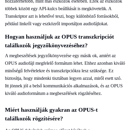
hozzáférhetőbb, mint más eszközök esetében. Ezek az eszközök
többek között egy API-kulcs beállítását is megkövetelik. A
Transkriptor azt is lehetővé teszi, hogy különböző forrásokból,
például linkről vagy eszközről importáljon audiofájlokat.
Hogyan használjuk az OPUS transzkripciót
találkozók jegyzőkönyvezéséhez?
A megbeszélések jegyzőkönyvezése egy másik ok, amiért az
OPUS audiofájl megfelelő formátum lehet. Ehhez azonban kiváló
minőségű felvételekre és transzkripciókra lesz szüksége. Ez
biztosítja, hogy mindenki tisztában legyen azzal, miről esett szó.
Itt jönnek jól a belső kommunikációs alkalmazások, és az OPUS
kiváló audioformátum a megbeszélések rögzítéséhez.
Miért használják gyakran az OPUS-t
találkozók rögzítésére?