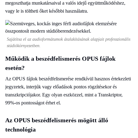
megoszthatja munkatársaival a valós idejű együttműködéshez,
vagy le is töltheti őket későbbi használatra.
Sajátítsa el az audioformátumok átalakításának alapjait professzionális
stúdiókörnyezetben.
Működik a beszédfelismerés OPUS fájlok
esetén?
Az OPUS fájlok beszédfelismerése rendkívül hasznos értekezleti
jegyzetek, interjúk vagy előadások pontos rögzítésekor és
transzkripciójakor. Egy olyan eszközzel, mint a Transkriptor,
99%-os pontosságot érhet el.
Az OPUS beszédfelismerés mögött álló
technológia