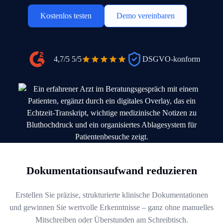
Kostenlos testen
Demo vereinbaren
4,7/5
5/5
DSGVO-konform
Dokumentationsaufwand reduzieren
Erstellen Sie präzise, strukturierte klinische Dokumentationen
und gewinnen Sie wertvolle Erkenntnisse – ganz ohne manuelles
Mitschreiben oder Überstunden am Schreibtisch.