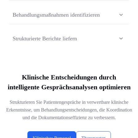
Analysieren Sie Rede- und Zuhöranteile, damit Kliniker
während der gesamten Beratung präsent, aufmerksam und
Behandlungsmaßnahmen identifizieren
engagiert bleiben können.
Extrahieren Sie Überweisungen, Tests, Rezepte und
Folgetasks automatisch, damit nach dem Termin nichts in
Strukturierte Berichte liefern
Vergessenheit gerät.
Generieren Sie standardisierte klinische Berichte ohne
manuelles Ausfüllen und sorgen Sie so für Konsistenz
über alle Fachbereiche und Patientenkontakte hinweg.
Klinische Entscheidungen durch
intelligente Gesprächsanalysen optimieren
Strukturieren Sie Patientengespräche in verwertbare klinische
Erkenntnisse, um Behandlungsentscheidungen, die Koordination
und die Dokumentationseffizienz zu verbessern.