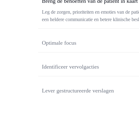
Breng de behoeften van de patiënt in kaart
Leg de zorgen, prioriteiten en emoties van de pati
een heldere communicatie en betere klinische bes
Optimale focus
Krijg inzicht in spreek- en luisterpatronen, zodat 
aanwezig, attent en betrokken blijven tijdens het 
Identificeer vervolgacties
Extraheer automatisch verwijzingen, onderzoeken
zodat er niets over het hoofd wordt gezien na het 
Lever gestructureerde verslagen
Genereer gestandaardiseerde klinische rapportag
en waarborg consistentie tussen verschillende zor