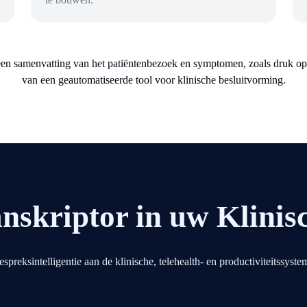
anskriptor in uw Klini
eksintelligentie aan de klinische, telehealth- en productiviteitssyst