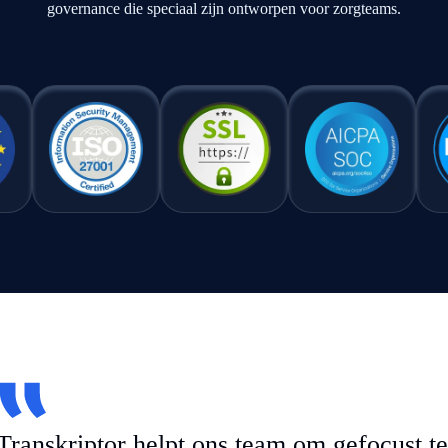
governance die speciaal zijn ontworpen voor zorgteams.
Transkriptor helpt ons team om gefocust te 