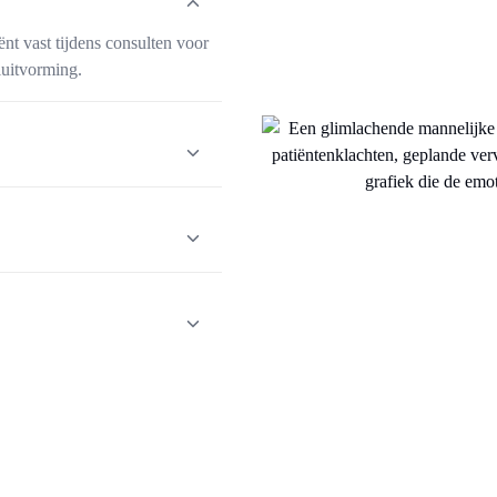
ënt vast tijdens consulten voor
luitvorming.
zorgverleners volledig
gesprek.
, recepten en vervolgtaken,
consult.
es zonder handmatige invoer
gverleners en consulten.