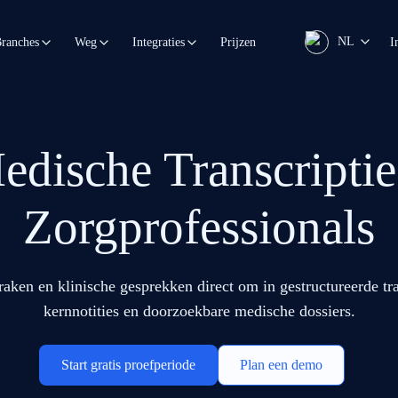
NL
Prijzen
I
ranches
Weg
Integraties
edische Transcriptie
Zorgprofessionals
raken en klinische gesprekken direct om in gestructureerde tr
kernnotities en doorzoekbare medische dossiers.
Start gratis proefperiode
Plan een demo