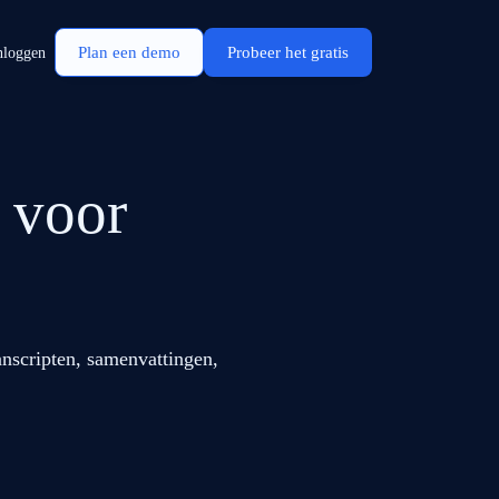
Plan een demo
Probeer het gratis
nloggen
 voor
anscripten, samenvattingen,