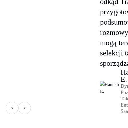
odkąd Tr
przygot
podsumow
rozmowy.
mogą tera
selekcji 
sporządz
H
E.
Dyr
Poz
Tal
Ent
<
>
Sa