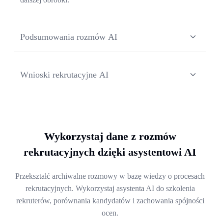
Podsumowania rozmów AI
Zamień rozmowy rekrutacyjne w ustrukturyzowane
podsumowania zawierające mocne strony kandydata,
Wnioski rekrutacyjne AI
słabe punkty oraz dopasowanie do roli.
Automatycznie wyciągaj kluczowe wnioski, oceny
merytoryczne i rekomendacje dalszych kroków z każdej
przeprowadzonej rozmowy.
Wykorzystaj dane z rozmów
rekrutacyjnych dzięki asystentowi AI
Przekształć archiwalne rozmowy w bazę wiedzy o procesach
rekrutacyjnych. Wykorzystaj asystenta AI do szkolenia
rekruterów, porównania kandydatów i zachowania spójności
ocen.