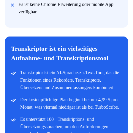
Es ist keine Chrome-Erweiterung oder mobile App
verfügbar.
Transkriptor ist ein vielseitiges
Aufnahme- und Transkriptionstool
Transkriptor ist ein AI-Sprache-zu-Text-Tool, das die
Funktionen eines Rekorders, Transkriptors,
Übersetzers und Zusammenfassungers kombiniert.
Der kostenpflichtige Plan beginnt bei nur 4,99 $ pro
Monat, was viermal niedriger ist als bei TurboScribe.
Es unterstützt 100+ Transkriptions- und
Übersetzungssprachen, um den Anforderungen