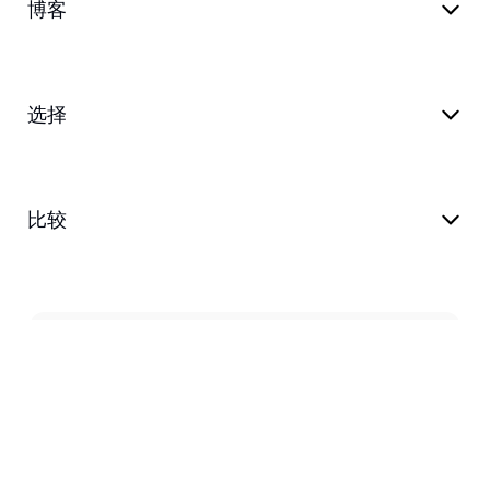
博客
选择
比较
隐私策略
服务条款
支持
博客
customer@transkriptor.com
Dubai, UAE