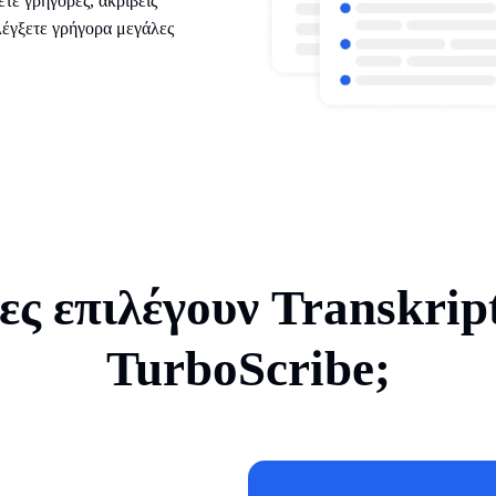
ετε γρήγορες, ακριβείς
λέγξετε γρήγορα μεγάλες
ες επιλέγουν Transkrip
TurboScribe;