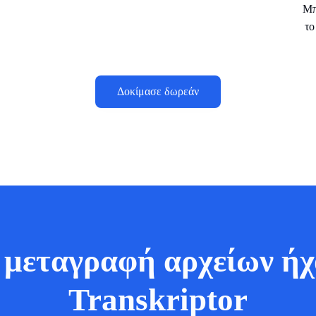
Μπ
το
Δοκίμασε δωρεάν
μεταγραφή αρχείων ήχο
Transkriptor