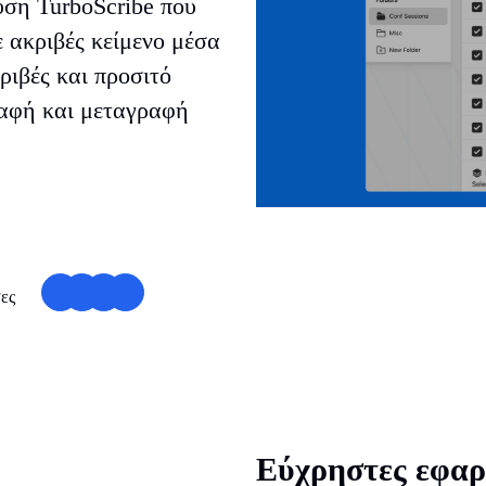
λύση TurboScribe που
ε ακριβές κείμενο μέσα
ριβές και προσιτό
γραφή και μεταγραφή
σες
Εύχρηστες εφαρμ