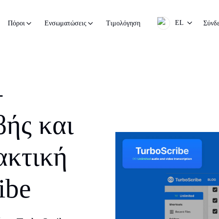
EL
Τιμολόγηση
Σύνδ
Πόροι
Ενσωματώσεις
—
βής και
ακτική
ibe