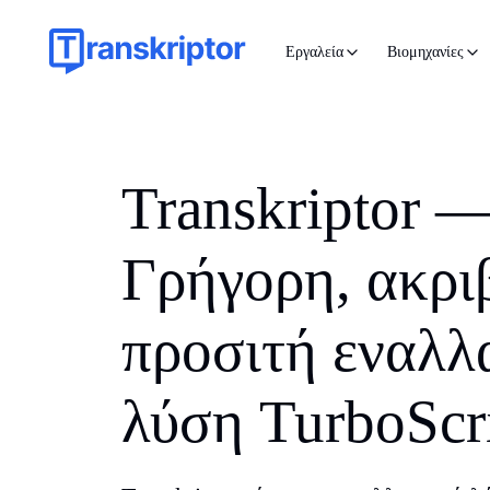
Εργαλεία
Βιομηχανίες
Transkriptor 
Γρήγορη, ακρι
προσιτή εναλλ
λύση TurboScr