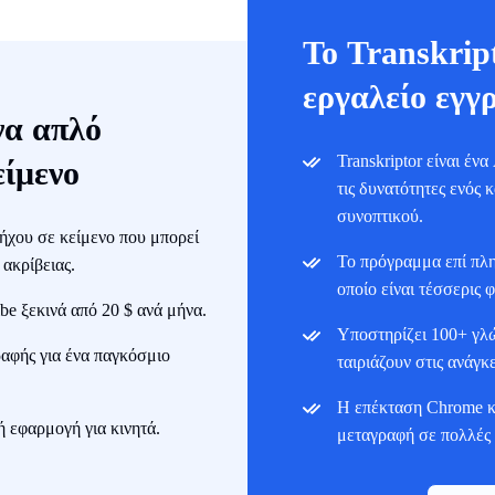
Το Transkript
εργαλείο εγγ
να απλό
Transkriptor είναι έν
είμενο
τις δυνατότητες ενός
συνοπτικού.
 ήχου σε κείμενο που μπορεί
Το πρόγραμμα επί πλη
ακρίβειας.
οποίο είναι τέσσερις 
e ξεκινά από 20 $ ανά μήνα.
Υποστηρίζει 100+ γλ
αφής για ένα παγκόσμιο
ταιριάζουν στις ανάγ
Η επέκταση Chrome κα
 εφαρμογή για κινητά.
μεταγραφή σε πολλές