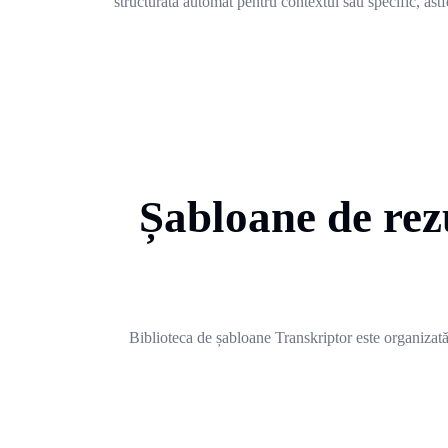
structurată automat pentru contextul său specific, astfel
Șabloane de rez
Biblioteca de șabloane Transkriptor este organizată î