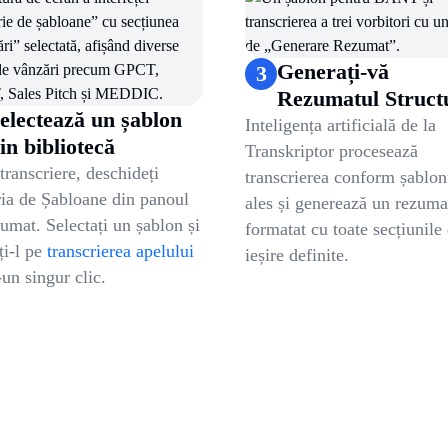
2
.
Selectează un șablon din bibliotecă
actice, nu doar a opiniilor
3
.
Generați-vă Rezumatul Structurat
4
.
Revizuire, Editare și Export
Generați-vă
3
Rezumatul Struct
electează un șablon
Inteligența artificială de la
in bibliotecă
Transkriptor procesează
ranscriere, deschideți
transcrierea conform șablon
ria de Șabloane din panoul
ales și generează un rezuma
umat. Selectați un șablon și
formatat cu toate secțiunile
ți-l pe
transcrierea apelului
ieșire definite.
-un singur clic.