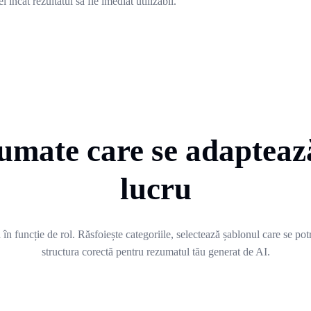
 încât rezultatul să fie imediat utilizabil.
umate care se adaptează
lucru
n funcție de rol. Răsfoiește categoriile, selectează șablonul care se potri
structura corectă pentru rezumatul tău generat de AI.