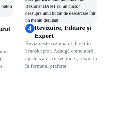
Revizuire, Editare și
4
urat
Export
Revizuiește rezumatul direct în
Transkriptor. Adaugă comentarii,
ului
ajustează orice secțiune și exportă
t
în formatul preferat.
 de