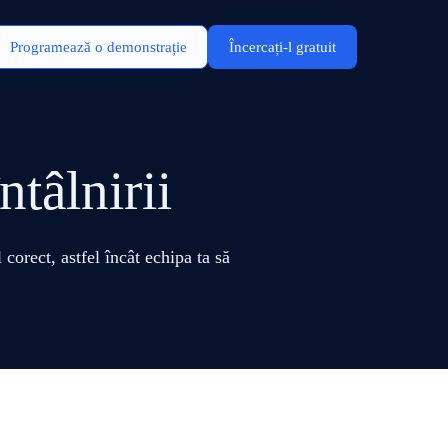
Programează o demonstrație
Încercați-l gratuit
tâlnirii
orect, astfel încât echipa ta să