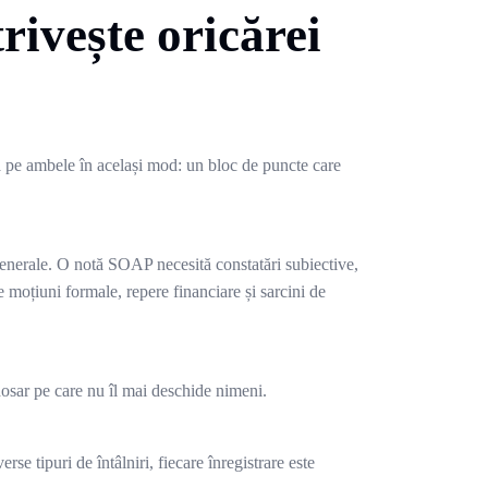
rivește oricărei
ă pe ambele în același mod: un bloc de puncte care
generale. O notă SOAP necesită constatări subiective,
e moțiuni formale, repere financiare și sarcini de
n dosar pe care nu îl mai deschide nimeni.
e tipuri de întâlniri, fiecare înregistrare este