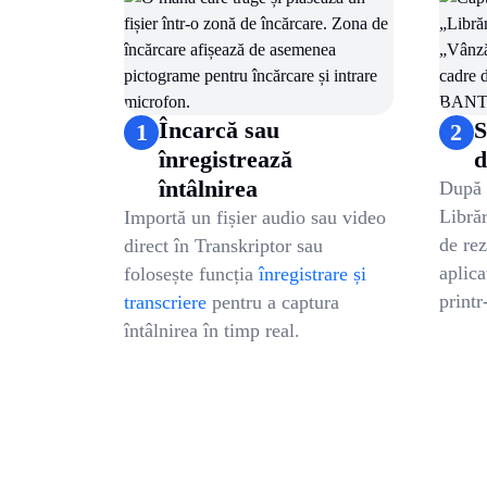
de produs să poată acționa în baza observațiilor pr
exprimate.
Citește mai mult
Încarcă sau
S
1
2
înregistrează
d
întâlnirea
După t
Libră
Importă un fișier audio sau video
de rez
direct în Transkriptor sau
aplica
folosește funcția
înregistrare și
printr
transcriere
pentru a captura
întâlnirea în timp real.