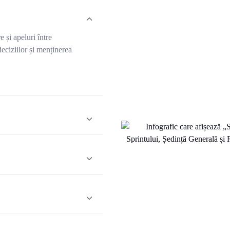
e și apeluri între
eciziilor și menținerea
rmițând reprezentanților și
ărească stadiul calificării și
t medicii să poată genera
siune, fără a mai fi nevoie de
lecări, permițând echipelor de
 colecteze feedback-ul de la