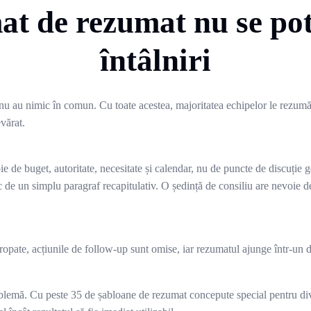
t de rezumat nu se pot
întâlniri
 nu au nimic în comun. Cu toate acestea, majoritatea echipelor le rezum
devărat.
de buget, autoritate, necesitate și calendar, nu de puncte de discuție 
oc de un simplu paragraf recapitulativ. O ședință de consiliu are nevoie d
ngropate, acțiunile de follow-up sunt omise, iar rezumatul ajunge într-u
blemă. Cu peste 35 de șabloane de rezumat concepute special pentru divers