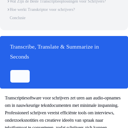
Wat Zijn de Beste Transcriptieoplossingen voor Schrijvers?
Hoe werkt Transkriptor voor schrijvers?
Conclusie
Transcribe, Translate & Summarize in
Seconds
Transcriptiesoftware voor schrijvers zet uren aan audio-opnames
om in nauwkeurige tekstdocumenten met minimale inspanning.
Professioneel schrijven vereist efficiënte tools om interviews,
onderzoeksnotities en creatieve ideeën van spraak naar
tekstformaat te converteren, zodat schrijvers zich kunnen