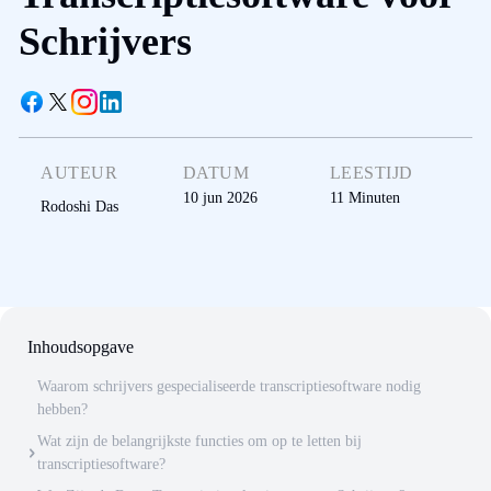
Schrijvers
AUTEUR
DATUM
LEESTIJD
10 jun 2026
11
Minuten
Rodoshi Das
Inhoudsopgave
Waarom schrijvers gespecialiseerde transcriptiesoftware nodig
hebben?
Wat zijn de belangrijkste functies om op te letten bij
transcriptiesoftware?