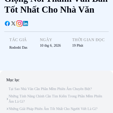
Tốt Nhất Cho Nhà Văn
TÁC GIẢ
NGÀY
THỜI GIAN ĐỌC
10 thg 6, 2026
19
Phút
Rodoshi Das
Mục lục
Tại Sao Nhà Văn Cần Phần Mềm Phiên Âm Chuyên Biệt?
Những Tính Năng Chính Cần Tìm Kiếm Trong Phần Mềm Phiên
Âm Là Gì?
Những Giải Pháp Phiên Âm Tốt Nhất Cho Người Viết Là Gì?