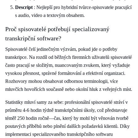
Descript
: Nejlepší pro hybridní tvůrce-spisovatele pracující
s audio, video a textovým obsahem.
Proč spisovatelé potřebují specializovaný
transkripční software?
Spisovatelé čelí jedinečným výzvám, pokud jde o potřeby
transkripce. Na rozdíl od běžných firemních uživatelů spisovatelé
často pracují se složitým, nuancovaným zvukem, který vyžaduje
vysokou přesnost, správné formátování a efektivní organizaci.
Rozhovory mohou obsahovat odbornou terminologii, více
mluvčích hovořících současně nebo okolní hluk z veřejných míst.
Statistiky mluví samy za sebe: profesionální spisovatelé stráví v
průměru 4-6 hodin týdně transkripčními úkoly, což představuje
téměř 250 hodin ročně—čas, který by mohl být věnován tvorbě
poutavých příběhů nebo plnění dalších požadavků klientů. Díky
implementaci specializovaného transkripčního softwaru