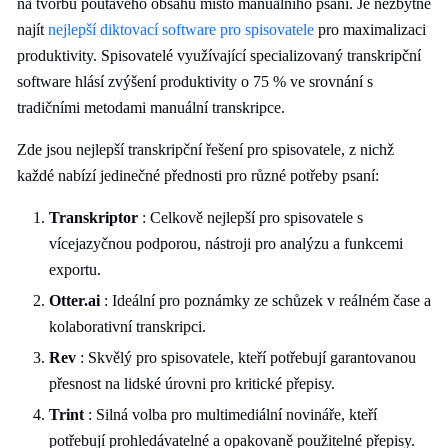
na tvorbu poutavého obsahu místo manuálního psaní. Je nezbytné
najít
nejlepší diktovací software pro spisovatele
pro maximalizaci
produktivity. Spisovatelé využívající specializovaný transkripční
software hlásí zvýšení produktivity o 75 % ve srovnání s
tradičními metodami manuální transkripce.
Zde jsou nejlepší transkripční řešení pro spisovatele, z nichž
každé nabízí jedinečné přednosti pro různé potřeby psaní:
Transkriptor
: Celkově nejlepší pro spisovatele s
vícejazyčnou podporou, nástroji pro analýzu a funkcemi
exportu.
Otter.ai
: Ideální pro poznámky ze schůzek v reálném čase a
kolaborativní transkripci.
Rev
: Skvělý pro spisovatele, kteří potřebují garantovanou
přesnost na lidské úrovni pro kritické přepisy.
Trint
: Silná volba pro multimediální novináře, kteří
potřebují prohledávatelné a opakovaně použitelné přepisy.