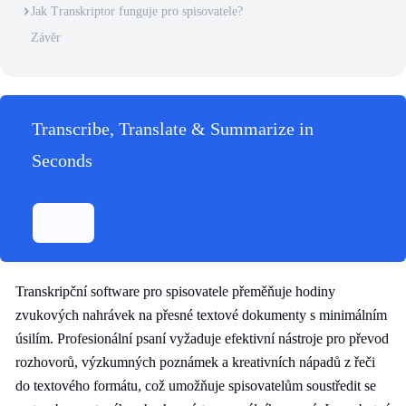
Jak Transkriptor funguje pro spisovatele?
Závěr
Transcribe, Translate & Summarize in
Seconds
Transkripční software pro spisovatele přeměňuje hodiny
zvukových nahrávek na přesné textové dokumenty s minimálním
úsilím. Profesionální psaní vyžaduje efektivní nástroje pro převod
rozhovorů, výzkumných poznámek a kreativních nápadů z řeči
do textového formátu, což umožňuje spisovatelům soustředit se