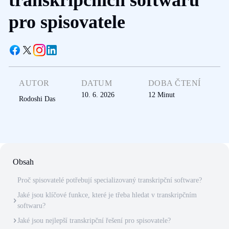
pro spisovatele
AUTOR
DATUM
DOBA ČTENÍ
10. 6. 2026
12
Minut
Rodoshi Das
Obsah
Proč spisovatelé potřebují specializovaný transkripční software?
Jaké jsou klíčové funkce, které je třeba hledat v transkripčním
softwaru?
Jaké jsou nejlepší transkripční řešení pro spisovatele?