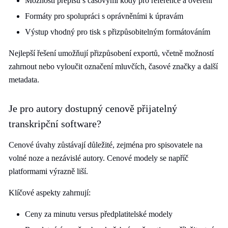
Možnosti přepisu s časovými kódy pro reference a ověření
Formáty pro spolupráci s oprávněními k úpravám
Výstup vhodný pro tisk s přizpůsobitelným formátováním
Nejlepší řešení umožňují přizpůsobení exportů, včetně možností
zahrnout nebo vyloučit označení mluvčích, časové značky a další
metadata.
Je pro autory dostupný cenově přijatelný
transkripční software?
Cenové úvahy zůstávají důležité, zejména pro spisovatele na
volné noze a nezávislé autory. Cenové modely se napříč
platformami výrazně liší.
Klíčové aspekty zahrnují:
Ceny za minutu versus předplatitelské modely