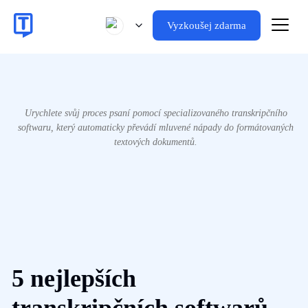
Vyzkoušej zdarma
Urychlete svůj proces psaní pomocí specializovaného transkripčního
softwaru, který automaticky převádí mluvené nápady do formátovaných
textových dokumentů.
5 nejlepších
transkripčních softwarů