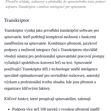
Převeďte schůzky, rozhovory a přednášky do upravitelného textu pomocí
softwaru Transkriptor s umělou inteligencí pro spisovatele.
Transkriptor
Transkriptor vyniká jako prvotřídní transkripční software pro
spisovatele, kteří potřebují komplexní možnosti s funkcemi
zaměřenými na spisovatele. Kombinace přesnosti, jazykové
podpory a možností integrace činí z Transkriptoru obzvláště
vhodný nástroj pro profesionální spisovatelské pracovní postupy
vyžadující spolehlivou konverzi řeči na text. Spisovatelé
používající Transkriptor těží z technologie umělé inteligence
speciálně optimalizované pro novinářské rozhovory, autorský
výzkum a profesionální tvorbu obsahu, kde jsou přesnost a
organizace klíčovými faktory.
Klíčové funkce, které prospívají spisovatelům, zahrnují:
Podpora více než 100 jazyků s vysokou přesností napříč