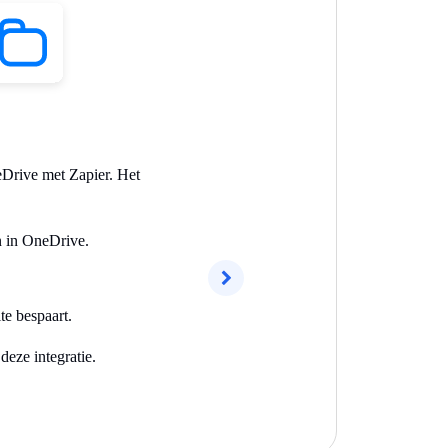
eDrive met Zapier. Het
en in OneDrive.
Volgend
te bespaart.
deze integratie.