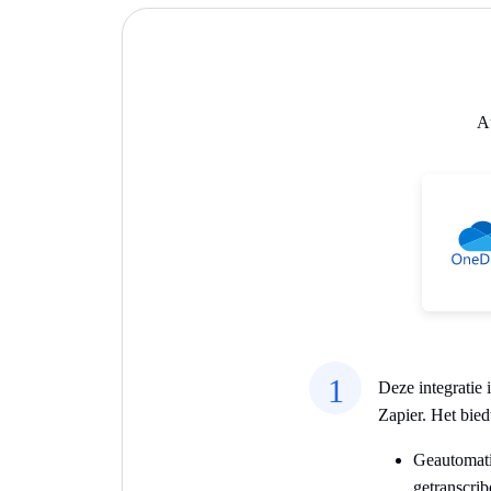
Au
1
Deze integratie
Zapier. Het bie
Geautomati
getranscrib