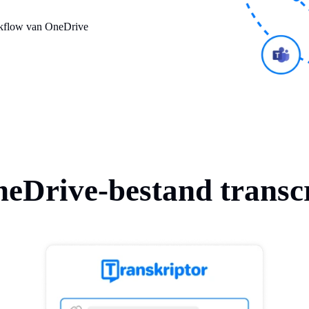
rkflow van OneDrive
eDrive-bestand transc