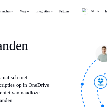
NL
Prijzen
I
ranches
Weg
Integraties
anden
omatisch met
scripties op in OneDrive
Geniet van naadloze
tanden.