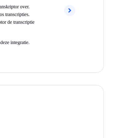
nskriptor over.
 transcripties.
Volgend
or de transcriptie
deze integratie.