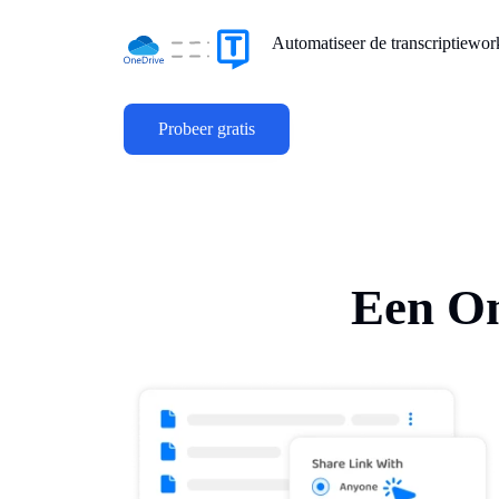
Automatiseer de transcriptiewo
Probeer gratis
Een On