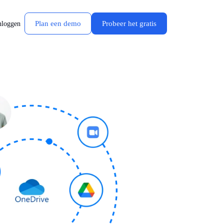
Plan een demo
Probeer het gratis
nloggen