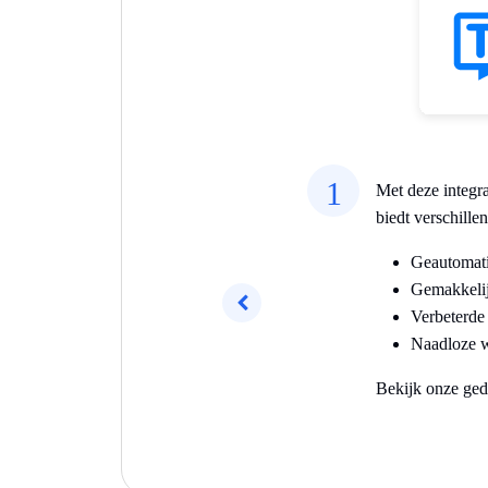
1
Met deze integra
biedt verschille
Geautomatis
Gemakkelijk
Verbeterde
Vorig
Naadloze wo
Bekijk onze ged