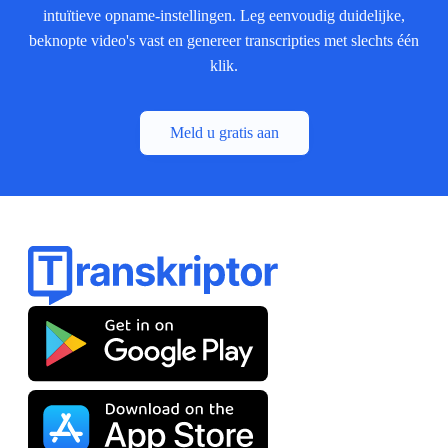
intuïtieve opname-instellingen. Leg eenvoudig duidelijke,
beknopte video's vast en genereer transcripties met slechts één
klik.
Meld u gratis aan