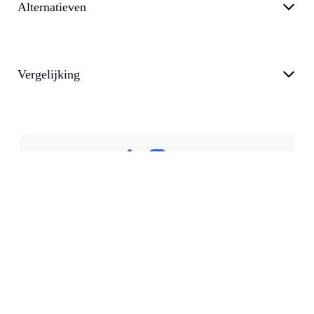
Alternatieven
Vergelijking
Privacybeleid
Algemene voorwaarden
Steunen
Blog
customer@transkriptor.com
Dubai, UAE
©
2026
Transkriptor