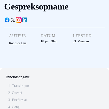
Gespreksopname
AUTEUR
DATUM
LEESTIJD
10 jun 2026
21
Minuten
Rodoshi Das
Inhoudsopgave
1. Transkriptor
2. Otter.ai
3. Fireflies.ai
4. Gong