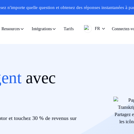
sez n'importe quelle question et obtenez des réponses instantanées à part
FR
Tarifs
Connectez-v
Ressources
Intégrations
gent
avec
ptor et touchez 30 % de revenus sur