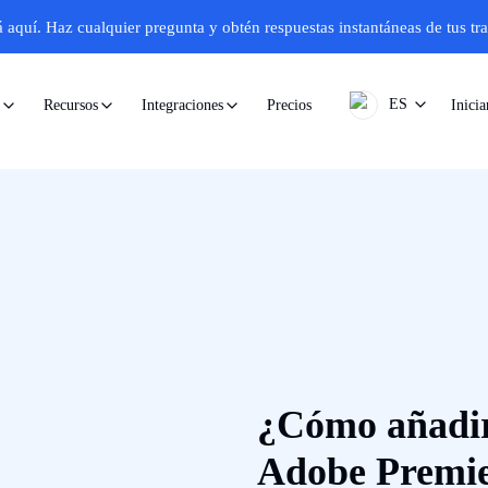
á aquí.
Haz cualquier pregunta y obtén respuestas instantáneas de tus tr
ES
Precios
Inicia
Recursos
Integraciones
¿Cómo añadir 
Adobe Premie