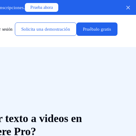
anscripciones.
Prueba ahora
Solicita una demostración
Pruébalo gratis
r sesión
texto a videos en
re Pro?