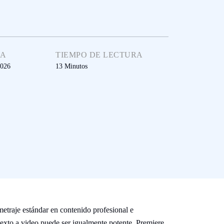
HA
TIEMPO DE LECTURA
2026
13
Minutos
etraje estándar en contenido profesional e
 texto a video puede ser igualmente potente. Premiere